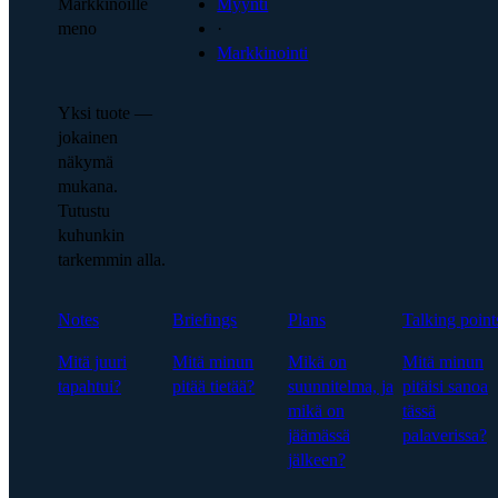
Markkinoille
Myynti
meno
·
Markkinointi
Yksi tuote —
jokainen
näkymä
mukana.
Tutustu
kuhunkin
tarkemmin alla.
Notes
Briefings
Plans
Talking point
Mitä juuri
Mitä minun
Mikä on
Mitä minun
tapahtui?
pitää tietää?
suunnitelma, ja
pitäisi sanoa
mikä on
tässä
jäämässä
palaverissa?
jälkeen?