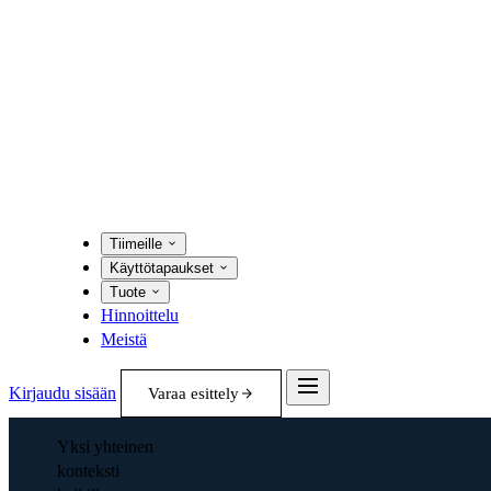
Tiimeille
Käyttötapaukset
Tuote
Hinnoittelu
Meistä
Kirjaudu sisään
Varaa esittely
Yksi yhteinen
konteksti