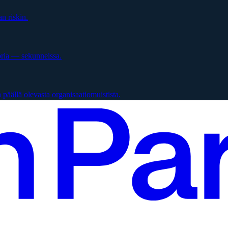
n riskin.
oria — sekunneissa.
päällä olevasta organisaatiomuistista.