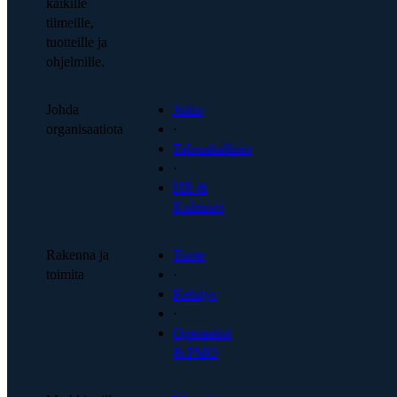
kaikille
tiimeille,
tuotteille ja
ohjelmille.
Johda
Johto
organisaatiota
·
Taloushallinto
·
HR &
Kulttuuri
Rakenna ja
Tuote
toimita
·
Kehitys
·
Operaatiot
& PMO