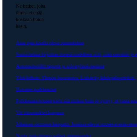
Ne hetket, joita
tiimisi ei enää
koskaan hoida
käsin.
Aina ajan tasalla oleva suunnitelma
Suunnitelma kirjoittaa itsensä uudelleen siitä, mitä sanottiin ja p
Automatisoidut raportit ja sidosryhmäviestintä
Yksi kehote. Yleisön huomioiva. Linkitetty lähdepalavereihin.
Havaitse poikkeamat
Poikkeama nousee esiin sitä mukaa kuin se syntyy, ei vasta se
Vie sitoumukset loppuun
Jokainen sitoumus kaapattu. Jumissa olevat nousevat esiin enn
Nosta esiin tiimien väliset riippuvuudet