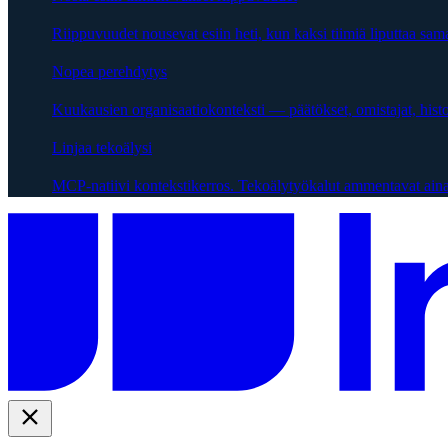
Riippuvuudet nousevat esiin heti, kun kaksi tiimiä liputtaa sama
Nopea perehdytys
Kuukausien organisaatiokonteksti — päätökset, omistajat, hist
Linjaa tekoälysi
MCP-natiivi kontekstikerros. Tekoälytyökalut ammentavat aina 