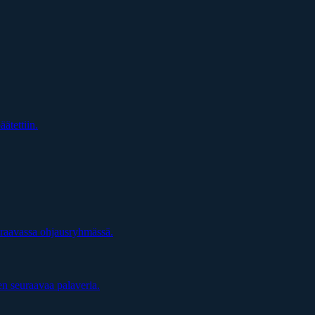
äätettiin.
uraavassa ohjausryhmässä.
en seuraavaa palaveria.