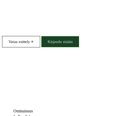
Varaa esittely
Kirjaudu sisään
Ominaisuus