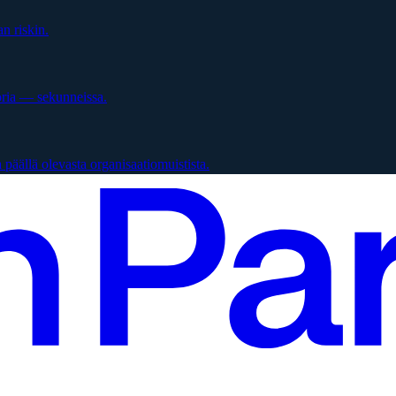
n riskin.
oria — sekunneissa.
päällä olevasta organisaatiomuistista.