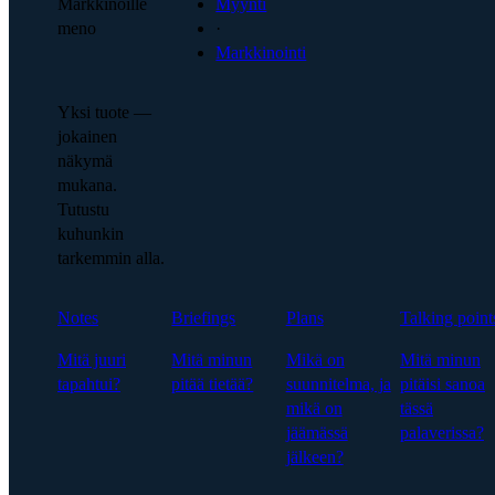
Markkinoille
Myynti
meno
·
Markkinointi
Yksi tuote —
jokainen
näkymä
mukana.
Tutustu
kuhunkin
tarkemmin alla.
Notes
Briefings
Plans
Talking point
Mitä juuri
Mitä minun
Mikä on
Mitä minun
tapahtui?
pitää tietää?
suunnitelma, ja
pitäisi sanoa
mikä on
tässä
jäämässä
palaverissa?
jälkeen?