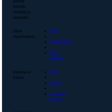
kaikille
tiimeille,
tuotteille ja
ohjelmille.
Johda
Johto
organisaatiota
·
Taloushallinto
·
HR &
Kulttuuri
Rakenna ja
Tuote
toimita
·
Kehitys
·
Operaatiot
& PMO