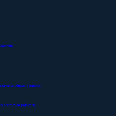
äätettiin.
uraavassa ohjausryhmässä.
en seuraavaa palaveria.