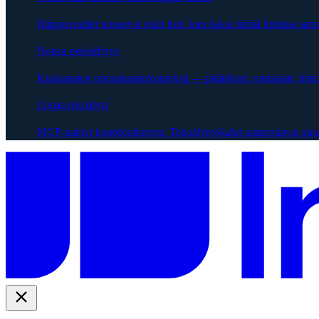
Riippuvuudet nousevat esiin heti, kun kaksi tiimiä liputtaa sama
Nopea perehdytys
Kuukausien organisaatiokonteksti — päätökset, omistajat, hist
Linjaa tekoälysi
MCP-natiivi kontekstikerros. Tekoälytyökalut ammentavat aina 