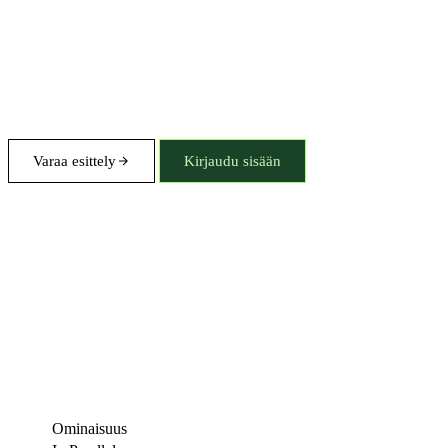
Varaa esittely
Kirjaudu sisään
Ominaisuus