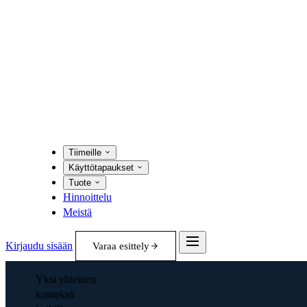
Tiimeille
Käyttötapaukset
Tuote
Hinnoittelu
Meistä
Kirjaudu sisään
Varaa esittely
Yksi yhteinen
konteksti