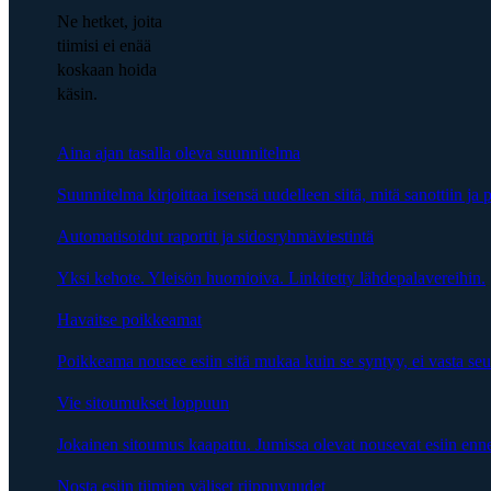
Ne hetket, joita
tiimisi ei enää
koskaan hoida
käsin.
Aina ajan tasalla oleva suunnitelma
Suunnitelma kirjoittaa itsensä uudelleen siitä, mitä sanottiin ja p
Automatisoidut raportit ja sidosryhmäviestintä
Yksi kehote. Yleisön huomioiva. Linkitetty lähdepalavereihin.
Havaitse poikkeamat
Poikkeama nousee esiin sitä mukaa kuin se syntyy, ei vasta se
Vie sitoumukset loppuun
Jokainen sitoumus kaapattu. Jumissa olevat nousevat esiin enn
Nosta esiin tiimien väliset riippuvuudet