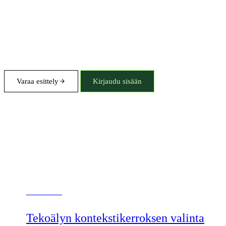
Varaa esittely
Kirjaudu sisään
Aloita tästä
Tekoälyn kontekstikerroksen valinta