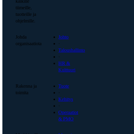
kaikille
tiimeille,
tuotteille ja
ohjelmille.
Johda
Johto
organisaatiota
·
Taloushallinto
·
HR &
Kulttuuri
Rakenna ja
Tuote
toimita
·
Kehitys
·
Operaatiot
& PMO