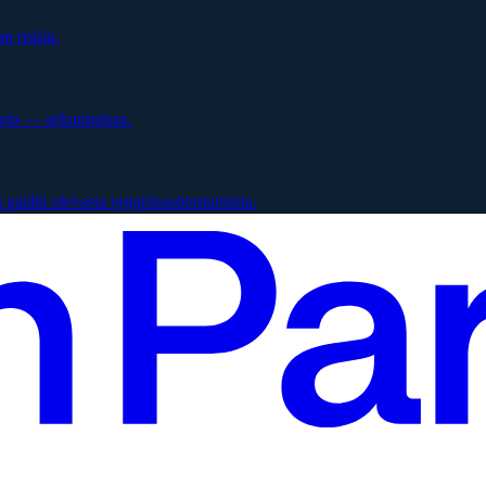
n riskin.
oria — sekunneissa.
päällä olevasta organisaatiomuistista.