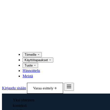
Tiimeille
Käyttötapaukset
Tuote
Hinnoittelu
Meistä
Kirjaudu sisään
Varaa esittely
Yksi yhteinen
konteksti