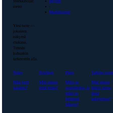
Markkinoille
Myynti
meno
·
Markkinointi
Yksi tuote —
jokainen
näkymä
mukana.
Tutustu
kuhunkin
tarkemmin alla.
Notes
Briefings
Plans
Talking point
Mitä juuri
Mitä minun
Mikä on
Mitä minun
tapahtui?
pitää tietää?
suunnitelma, ja
pitäisi sanoa
mikä on
tässä
jäämässä
palaverissa?
jälkeen?