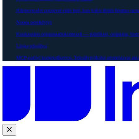
Riippuvuudet nousevat esiin heti, kun kaksi tiimiä liputtaa sama
Nopea perehdytys
Kuukausien organisaatiokonteksti — päätökset, omistajat, hist
Linjaa tekoälysi
MCP-natiivi kontekstikerros. Tekoälytyökalut ammentavat aina 