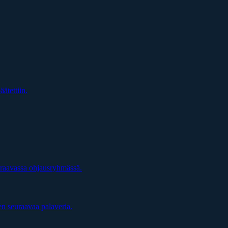
äätettiin.
uraavassa ohjausryhmässä.
en seuraavaa palaveria.