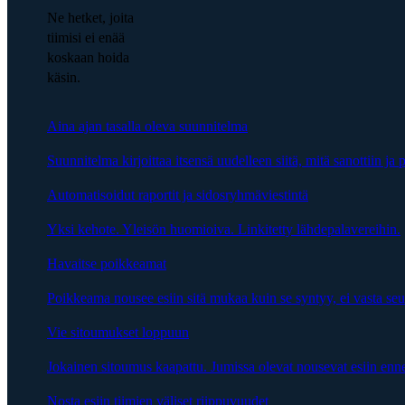
Ne hetket, joita
tiimisi ei enää
koskaan hoida
käsin.
Aina ajan tasalla oleva suunnitelma
Suunnitelma kirjoittaa itsensä uudelleen siitä, mitä sanottiin ja p
Automatisoidut raportit ja sidosryhmäviestintä
Yksi kehote. Yleisön huomioiva. Linkitetty lähdepalavereihin.
Havaitse poikkeamat
Poikkeama nousee esiin sitä mukaa kuin se syntyy, ei vasta se
Vie sitoumukset loppuun
Jokainen sitoumus kaapattu. Jumissa olevat nousevat esiin enn
Nosta esiin tiimien väliset riippuvuudet