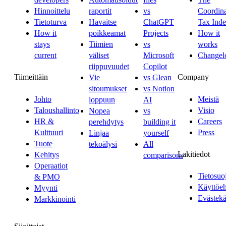
Hinnoittelu
raportit
vs
Coordina
Tietoturva
Havaitse
ChatGPT
Tax Ind
How it
poikkeamat
Projects
How it
stays
Tiimien
vs
works
current
väliset
Microsoft
Changel
riippuvuudet
Copilot
Tiimeittäin
Company
Vie
vs Glean
sitoumukset
vs Notion
Johto
Meistä
loppuun
AI
Taloushallinto
Visio
Nopea
vs
HR &
Careers
perehdytys
building it
Kulttuuri
Press
Linjaa
yourself
Tuote
tekoälysi
All
Lakitiedot
Kehitys
comparisons
Operaatiot
Tietosuo
& PMO
Käyttöe
Myynti
Evästekä
Markkinointi