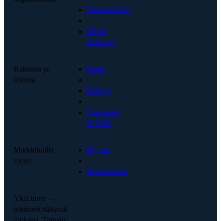
Taloushallinto
·
HR &
Kulttuuri
Rakenna ja
Tuote
toimita
·
Kehitys
·
Operaatiot
& PMO
Markkinoille
Myynti
meno
·
Markkinointi
Yksi tuote —
jokainen näkymä
mukana. Tutustu