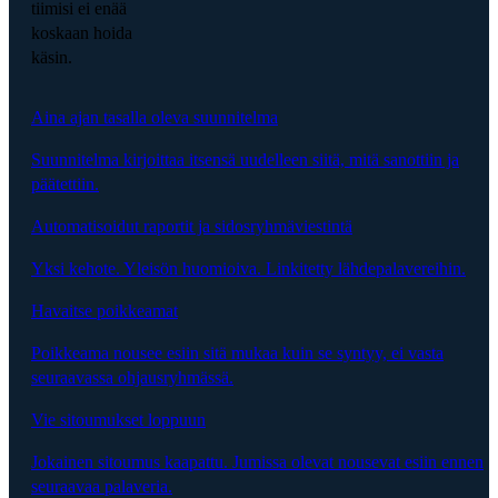
tiimisi ei enää
koskaan hoida
käsin.
Aina ajan tasalla oleva suunnitelma
Suunnitelma kirjoittaa itsensä uudelleen siitä, mitä sanottiin ja
päätettiin.
Automatisoidut raportit ja sidosryhmäviestintä
Yksi kehote. Yleisön huomioiva. Linkitetty lähdepalavereihin.
Havaitse poikkeamat
Poikkeama nousee esiin sitä mukaa kuin se syntyy, ei vasta
seuraavassa ohjausryhmässä.
Vie sitoumukset loppuun
Jokainen sitoumus kaapattu. Jumissa olevat nousevat esiin ennen
seuraavaa palaveria.