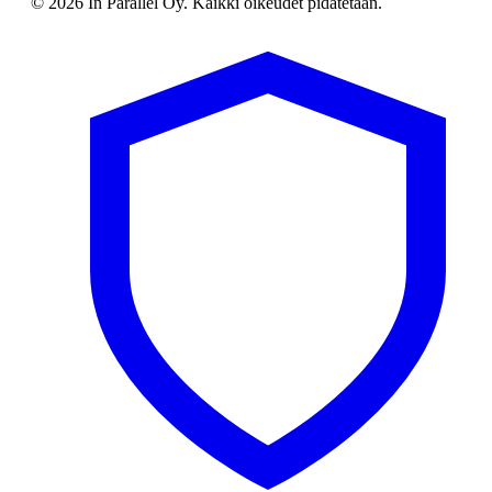
© 2026 In Parallel Oy. Kaikki oikeudet pidätetään.