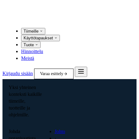
Tiimeille
Käyttötapaukset
Tuote
Hinnoittelu
Meistä
Kirjaudu sisään
Varaa esittely
Yksi yhteinen
konteksti kaikille
tiimeille,
tuotteille ja
ohjelmille.
Johda
Johto
organisaatiota
·