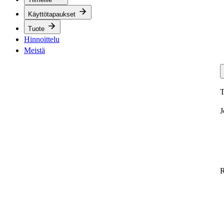
Käyttötapaukset
Tuote
Hinnoittelu
Meistä
T
J
R