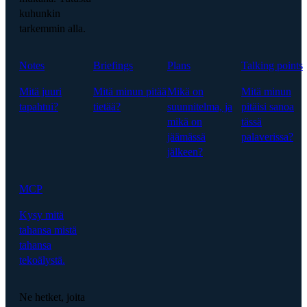
kuhunkin
tarkemmin alla.
Notes
Briefings
Plans
Talking points
Mitä juuri
Mitä minun pitää
Mikä on
Mitä minun
tapahtui?
tietää?
suunnitelma, ja
pitäisi sanoa
mikä on
tässä
jäämässä
palaverissa?
jälkeen?
MCP
Kysy mitä
tahansa mistä
tahansa
tekoälystä.
Ne hetket, joita