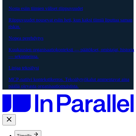
Nosta esiin tiimien väliset riippuvuudet
Riippuvuudet nousevat esiin heti, kun kaksi tiimiä liputtaa saman
riskin.
Nopea perehdytys
Kuukausien organisaatiokonteksti — päätökset, omistajat, historia
— sekunneissa.
Linjaa tekoälysi
MCP-natiivi kontekstikerros. Tekoälytyökalut ammentavat aina
päällä olevasta organisaatiomuistista.
Tiimeille