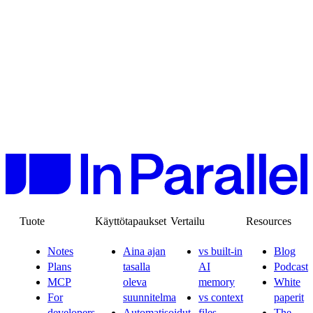
Tuote
Käyttötapaukset
Vertailu
Resources
Notes
Aina ajan
vs built-in
Blog
Plans
tasalla
AI
Podcast
MCP
oleva
memory
White
For
suunnitelma
vs context
paperit
developers
Automatisoidut
files
The