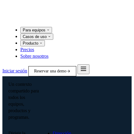
Para equipos
Casos de uso
Producto
Precios
Sobre nosotros
Iniciar sesión
Reservar una demo
Un contexto
compartido para
todos los
equipos,
productos y
programas.
Dirigir la
Dirección