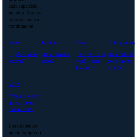
cada superficie
incluida. Míralas
todas de cerca a
continuación.
Notes
Briefings
Plans
Talking points
¿Qué acaba de
¿Qué necesito
¿Cuál es el plan
¿Qué debería
ocurrir?
saber?
y qué se está
decir en esta
desviando?
reunión?
MCP
Pregunta lo que
quieras desde
cualquier IA.
Los momentos
que tu equipo no