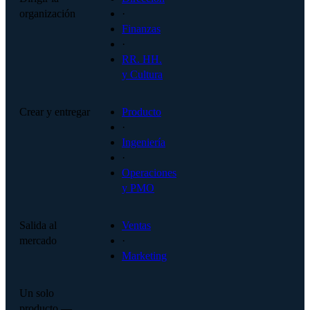
organización
·
Finanzas
·
RR. HH.
y Cultura
Crear y entregar
Producto
·
Ingeniería
·
Operaciones
y PMO
Salida al
Ventas
mercado
·
Marketing
Un solo
producto —