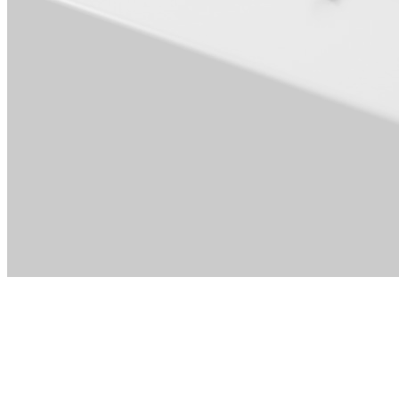
Para Dirección ·
Ingeniería ·
Ventas · RR.
HH. y Cultura