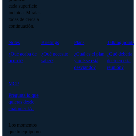
cada superficie
incluida. Míralas
todas de cerca a
continuación.
Notes
Briefings
Plans
Talking points
¿Qué acaba de
¿Qué necesito
¿Cuál es el plan
¿Qué debería
ocurrir?
saber?
y qué se está
decir en esta
desviando?
reunión?
MCP
Pregunta lo que
quieras desde
cualquier IA.
Los momentos
que tu equipo no