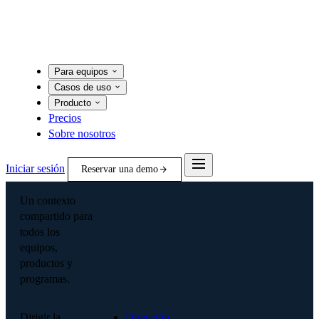
Para equipos
Casos de uso
Producto
Precios
Sobre nosotros
Iniciar sesión
Reservar una demo
Un contexto
compartido para
todos los
equipos,
productos y
programas.
Dirigir la
Dirección