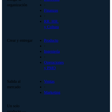
organización
·
Finanzas
·
RR. HH.
y Cultura
Crear y entregar
Producto
·
Ingeniería
·
Operaciones
y PMO
Salida al
Ventas
mercado
·
Marketing
Un solo
producto —