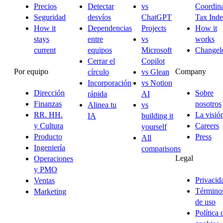
Precios
Detectar
vs
Coordina
Seguridad
desvíos
ChatGPT
Tax Ind
How it
Dependencias
Projects
How it
stays
entre
vs
works
current
equipos
Microsoft
Changel
Cerrar el
Copilot
Por equipo
Company
círculo
vs Glean
Incorporación
vs Notion
Dirección
Sobre
rápida
AI
Finanzas
nosotros
Alinea tu
vs
RR. HH.
La visió
IA
building it
y Cultura
Careers
yourself
Producto
Press
All
Ingeniería
comparisons
Legal
Operaciones
y PMO
Privacid
Ventas
Término
Marketing
de uso
Política 