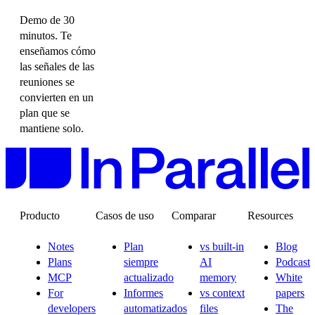
Demo de 30
minutos. Te
enseñamos cómo
las señales de las
reuniones se
convierten en un
plan que se
mantiene solo.
Producto
Casos de uso
Comparar
Resources
Notes
Plan
vs built-in
Blog
Plans
siempre
AI
Podcast
MCP
actualizado
memory
White
For
Informes
vs context
papers
developers
automatizados
files
The