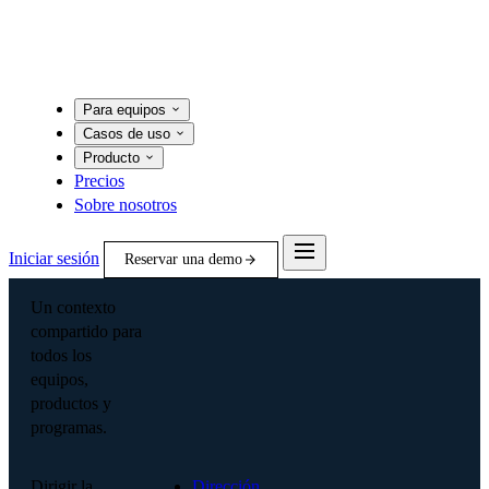
Para equipos
Casos de uso
Producto
Precios
Sobre nosotros
Iniciar sesión
Reservar una demo
Un contexto
compartido para
todos los
equipos,
productos y
programas.
Dirigir la
Dirección