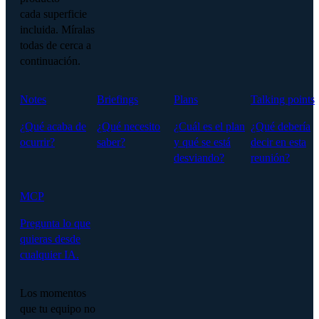
cada superficie
incluida. Míralas
todas de cerca a
continuación.
Notes
Briefings
Plans
Talking points
¿Qué acaba de
¿Qué necesito
¿Cuál es el plan
¿Qué debería
ocurrir?
saber?
y qué se está
decir en esta
desviando?
reunión?
MCP
Pregunta lo que
quieras desde
cualquier IA.
Los momentos
que tu equipo no