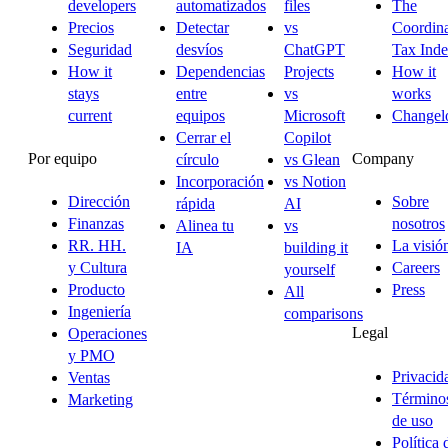
developers
automatizados
files
The
Precios
Detectar
vs
Coordina
Seguridad
desvíos
ChatGPT
Tax Ind
How it
Dependencias
Projects
How it
stays
entre
vs
works
current
equipos
Microsoft
Changel
Cerrar el
Copilot
Por equipo
Company
círculo
vs Glean
Incorporación
vs Notion
Dirección
Sobre
rápida
AI
Finanzas
nosotros
Alinea tu
vs
RR. HH.
La visió
IA
building it
y Cultura
Careers
yourself
Producto
Press
All
Ingeniería
comparisons
Legal
Operaciones
y PMO
Privacid
Ventas
Término
Marketing
de uso
Política 