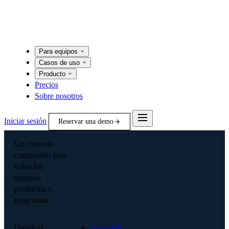
Para equipos
Casos de uso
Producto
Precios
Sobre nosotros
Iniciar sesión
Reservar una demo
Un contexto
compartido para
todos los
equipos,
productos y
programas.
Dirigir la
Dirección