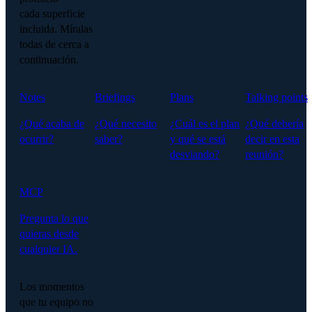
cada superficie
incluida. Míralas
todas de cerca a
continuación.
Notes
Briefings
Plans
Talking points
¿Qué acaba de
¿Qué necesito
¿Cuál es el plan
¿Qué debería
ocurrir?
saber?
y qué se está
decir en esta
desviando?
reunión?
MCP
Pregunta lo que
quieras desde
cualquier IA.
Los momentos
que tu equipo no