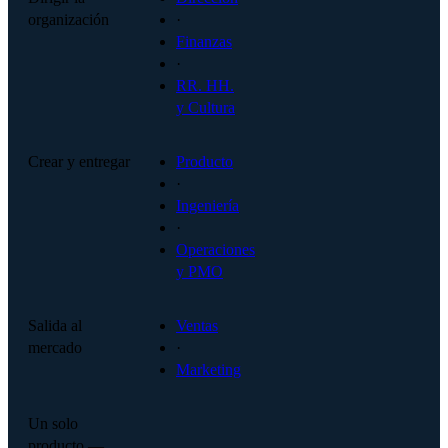
organización
·
Finanzas
·
RR. HH.
y Cultura
Crear y entregar
Producto
·
Ingeniería
·
Operaciones
y PMO
Salida al
Ventas
mercado
·
Marketing
Un solo
producto —