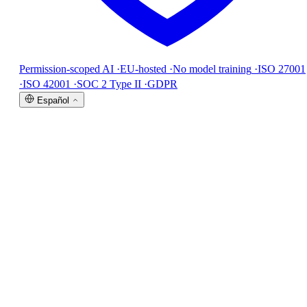
Permission-scoped AI
·
EU-hosted
·
No model training
·
ISO 27001
·
ISO 42001
·
SOC 2 Type II
·
GDPR
Español