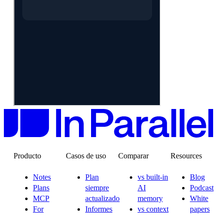
Producto
Casos de uso
Comparar
Resources
Notes
Plan
vs built-in
Blog
Plans
siempre
AI
Podcast
MCP
actualizado
memory
White
For
Informes
vs context
papers