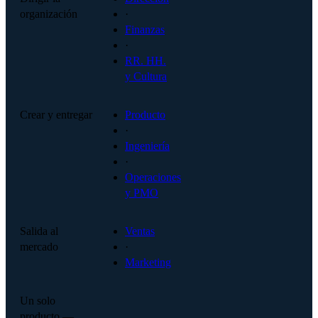
organización
·
Finanzas
·
RR. HH.
y Cultura
Crear y entregar
Producto
·
Ingeniería
·
Operaciones
y PMO
Salida al
Ventas
mercado
·
Marketing
Un solo
producto —