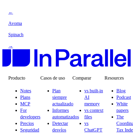
←
Avoma
Spinach
→
Producto
Casos de uso
Comparar
Resources
Notes
Plan
vs built-in
Blog
Plans
siempre
AI
Podcast
MCP
actualizado
memory
White
For
Informes
vs context
papers
developers
automatizados
files
The
Precios
Detectar
vs
Coordina
Seguridad
desvíos
ChatGPT
Tax Ind