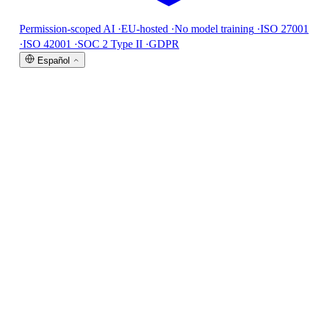
Permission-scoped AI
·
EU-hosted
·
No model training
·
ISO 27001
·
ISO 42001
·
SOC 2 Type II
·
GDPR
Español