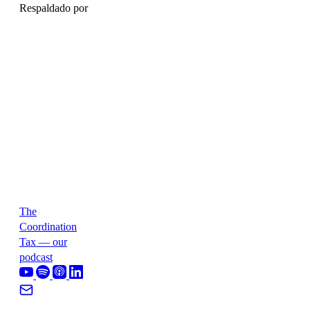
Respaldado por
The
Coordination
Tax — our
podcast