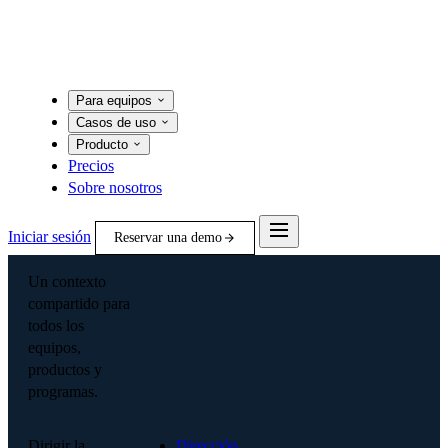
Para equipos
Casos de uso
Producto
Precios
Sobre nosotros
Iniciar sesión
Reservar una demo
Un contexto
compartido para
todos los
equipos,
productos y
programas.
Dirigir la
Dirección