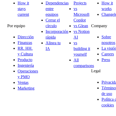
How it
Dependencias
Projects
How it
stays
entre
vs
works
current
equipos
Microsoft
Changel
Cerrar el
Copilot
Por equipo
Company
círculo
vs Glean
Incorporación
vs Notion
Dirección
Sobre
rápida
AI
Finanzas
nosotros
Alinea tu
vs
RR. HH.
La visió
IA
building it
y Cultura
Careers
yourself
Producto
Press
All
Ingeniería
comparisons
Legal
Operaciones
y PMO
Privacid
Ventas
Término
Marketing
de uso
Política 
cookies