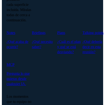
cada superficie
incluida. Míralas
todas de cerca a
continuación.
Notes
Briefings
Plans
Talking points
¿Qué acaba de
¿Qué necesito
¿Cuál es el plan
¿Qué debería
ocurrir?
saber?
y qué se está
decir en esta
desviando?
reunión?
MCP
Pregunta lo que
quieras desde
cualquier IA.
Los momentos
que tu equipo no