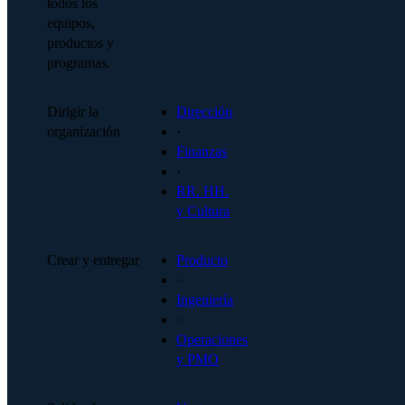
todos los
equipos,
productos y
programas.
Dirigir la
Dirección
organización
·
Finanzas
·
RR. HH.
y Cultura
Crear y entregar
Producto
·
Ingeniería
·
Operaciones
y PMO