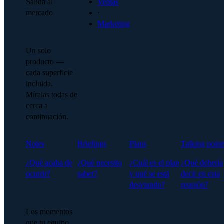
Salida al
Ventas
mercado
·
Marketing
Un solo
producto —
cada superficie
incluida.
Míralas todas de
cerca a
continuación.
Notes
Briefings
Plans
Talking point
¿Qué acaba de
¿Qué necesito
¿Cuál es el plan
¿Qué debería
ocurrir?
saber?
y qué se está
decir en esta
desviando?
reunión?
Los momentos
que tu equipo