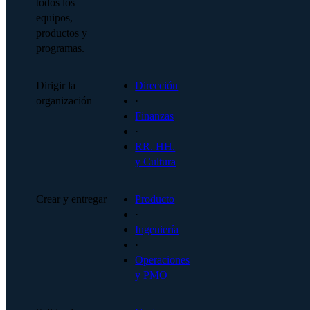
todos los
equipos,
productos y
programas.
Dirigir la
Dirección
organización
·
Finanzas
·
RR. HH.
y Cultura
Crear y entregar
Producto
·
Ingeniería
·
Operaciones
y PMO