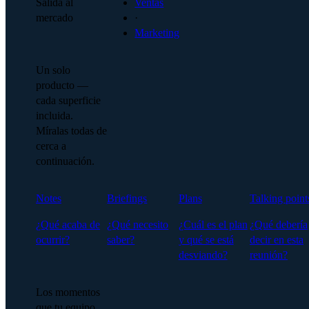
Salida al
Ventas
mercado
·
Marketing
Un solo
producto —
cada superficie
incluida.
Míralas todas de
cerca a
continuación.
Notes
Briefings
Plans
Talking point
¿Qué acaba de
¿Qué necesito
¿Cuál es el plan
¿Qué debería
ocurrir?
saber?
y qué se está
decir en esta
desviando?
reunión?
Los momentos
que tu equipo