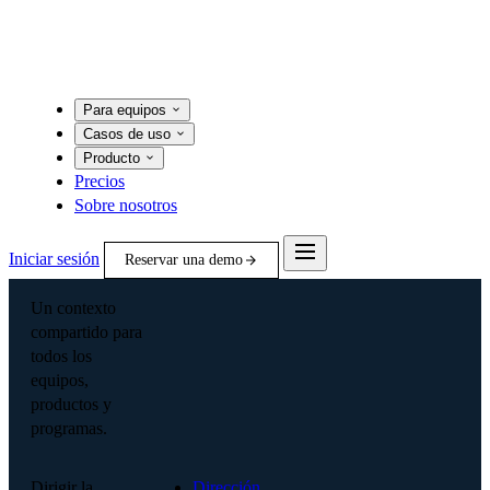
Para equipos
Casos de uso
Producto
Precios
Sobre nosotros
Iniciar sesión
Reservar una demo
Un contexto
compartido para
todos los
equipos,
productos y
programas.
Dirigir la
Dirección