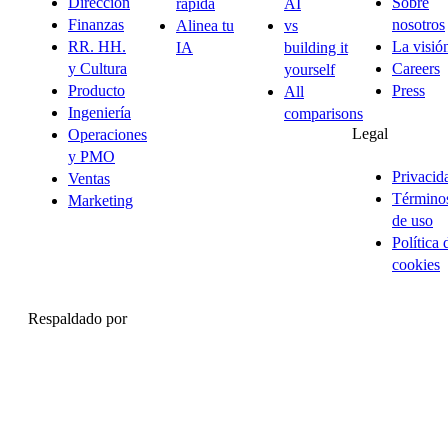
Dirección
Sobre
rápida
AI
Finanzas
nosotros
Alinea tu
vs
RR. HH.
La visió
IA
building it
y Cultura
Careers
yourself
Producto
Press
All
Ingeniería
comparisons
Legal
Operaciones
y PMO
Privacid
Ventas
Término
Marketing
de uso
Política 
cookies
Respaldado por