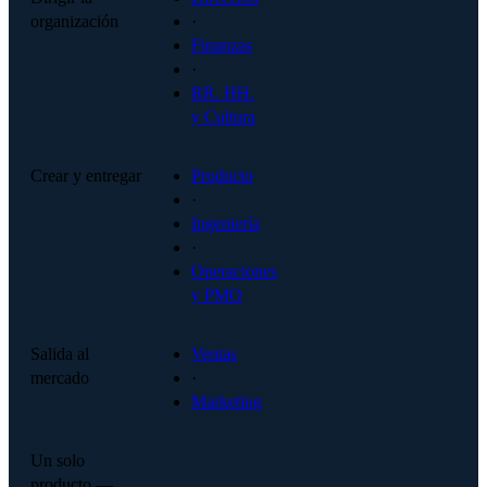
organización
·
Finanzas
·
RR. HH.
y Cultura
Crear y entregar
Producto
·
Ingeniería
·
Operaciones
y PMO
Salida al
Ventas
mercado
·
Marketing
Un solo
producto —