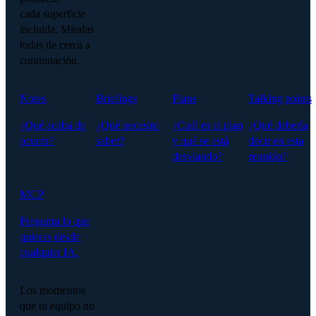
cada superficie
incluida. Míralas
todas de cerca a
continuación.
Notes
Briefings
Plans
Talking points
¿Qué acaba de
¿Qué necesito
¿Cuál es el plan
¿Qué debería
ocurrir?
saber?
y qué se está
decir en esta
desviando?
reunión?
MCP
Pregunta lo que
quieras desde
cualquier IA.
Los momentos
que tu equipo no