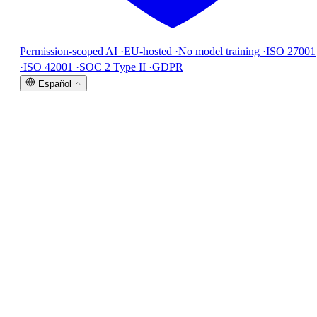
Permission-scoped AI
·
EU-hosted
·
No model training
·
ISO 27001
·
ISO 42001
·
SOC 2 Type II
·
GDPR
Español