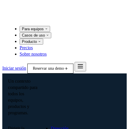
Para equipos
Casos de uso
Producto
Precios
Sobre nosotros
Iniciar sesión
Reservar una demo
Un contexto
compartido para
todos los
equipos,
productos y
programas.
Dirigir la
Dirección