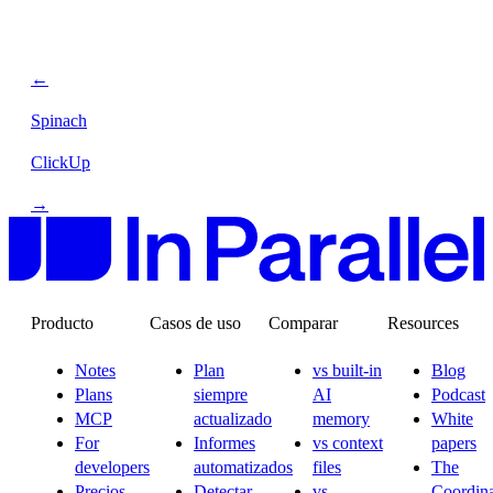
←
Spinach
ClickUp
→
Producto
Casos de uso
Comparar
Resources
Notes
Plan
vs built-in
Blog
Plans
siempre
AI
Podcast
MCP
actualizado
memory
White
For
Informes
vs context
papers
developers
automatizados
files
The
Precios
Detectar
vs
Coordina