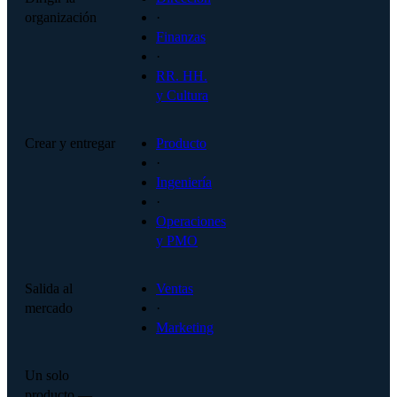
organización
·
Finanzas
·
RR. HH.
y Cultura
Crear y entregar
Producto
·
Ingeniería
·
Operaciones
y PMO
Salida al
Ventas
mercado
·
Marketing
Un solo
producto —