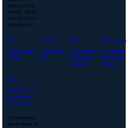
cada superficie
incluida. Míralas
todas de cerca a
continuación.
Notes
Briefings
Plans
Talking points
¿Qué acaba de
¿Qué necesito
¿Cuál es el plan
¿Qué debería
ocurrir?
saber?
y qué se está
decir en esta
desviando?
reunión?
MCP
Pregunta lo que
quieras desde
cualquier IA.
Los momentos
que tu equipo no