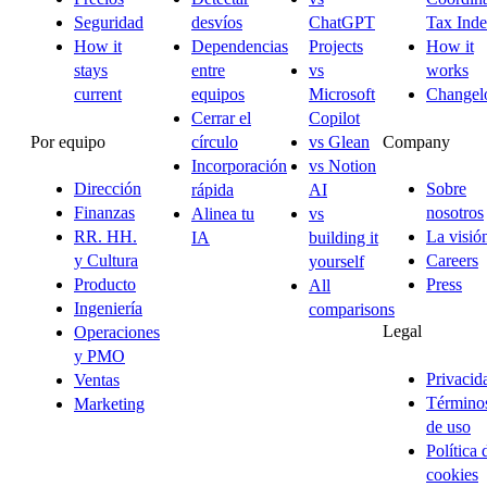
Seguridad
desvíos
ChatGPT
Tax Ind
How it
Dependencias
Projects
How it
stays
entre
vs
works
current
equipos
Microsoft
Changel
Cerrar el
Copilot
Por equipo
Company
círculo
vs Glean
Incorporación
vs Notion
Dirección
Sobre
rápida
AI
Finanzas
nosotros
Alinea tu
vs
RR. HH.
La visió
IA
building it
y Cultura
Careers
yourself
Producto
Press
All
Ingeniería
comparisons
Legal
Operaciones
y PMO
Privacid
Ventas
Término
Marketing
de uso
Política 
cookies