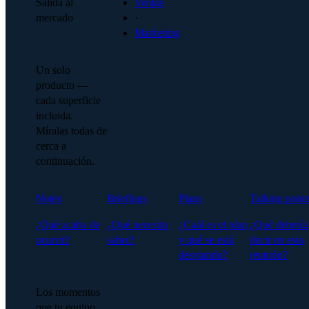
Salida al
Ventas
mercado
·
Marketing
Un solo
producto —
cada superficie
incluida.
Míralas todas de
cerca a
continuación.
Notes
Briefings
Plans
Talking point
¿Qué acaba de
¿Qué necesito
¿Cuál es el plan
¿Qué debería
ocurrir?
saber?
y qué se está
decir en esta
desviando?
reunión?
Los momentos
que tu equipo