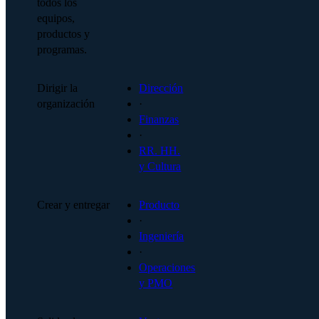
todos los
equipos,
productos y
programas.
Dirigir la
Dirección
organización
·
Finanzas
·
RR. HH.
y Cultura
Crear y entregar
Producto
·
Ingeniería
·
Operaciones
y PMO