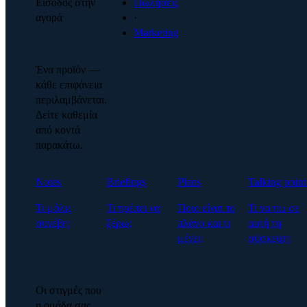
Είσοδος στην
Πωλήσεις
αγορά
·
Marketing
Ένα προϊόν —
κάθε επιφάνεια
περιλαμβάνεται.
Δείτε καθεμία
από κοντά
παρακάτω.
Notes
Briefings
Plans
Talking point
Τι μόλις
Τι πρέπει να
Ποιο είναι το
Τι να πω σε
συνέβη;
ξέρω;
πλάνο και τι
αυτή τη
μένει;
σύσκεψη;
Οι στιγμές που
η ομάδα σας