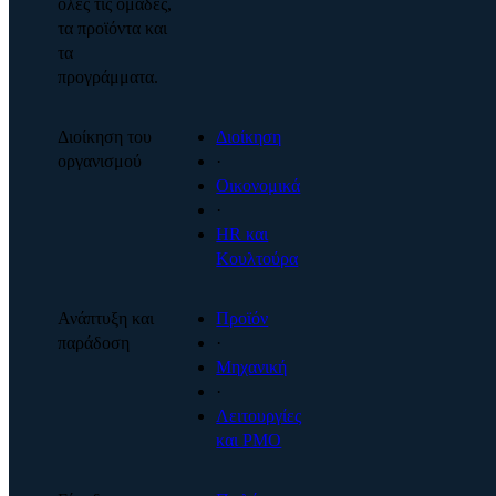
όλες τις ομάδες,
τα προϊόντα και
τα
προγράμματα.
Διοίκηση του
Διοίκηση
οργανισμού
·
Οικονομικά
·
HR και
Κουλτούρα
Ανάπτυξη και
Προϊόν
παράδοση
·
Μηχανική
·
Λειτουργίες
και PMO