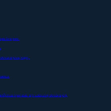
οφασίστηκαν.
s
συναντήσεις-πηγή.
eerco.
ίζονται πριν από την επόμενη συνάντηση.