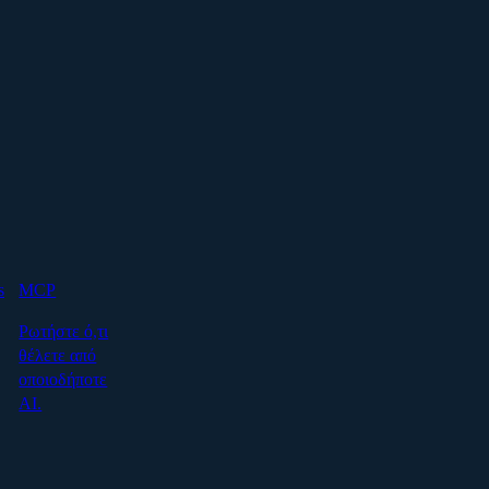
s
MCP
Ρωτήστε ό,τι
θέλετε από
οποιοδήποτε
AI.