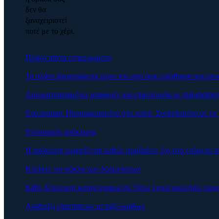
δεν θα
ξαναχειριστεί
ποτέ με το χέρι.
Πλάνο πάντα ενημερωμένο
Το πλάνο ξαναγράφεται μόνο του από όσα ειπώθηκαν και απ
Αυτοματοποιημένες αναφορές και επικοινωνία με stakeholder
Ένα prompt. Προσαρμοσμένο στο κοινό. Συνδεδεμένο με τις 
Εντοπισμός απόκλισης
Η απόκλιση εμφανίζεται καθώς συμβαίνει, όχι στο επόμενο st
Κλείστε τον κύκλο των δεσμεύσεων
Κάθε δέσμευση καταγεγραμμένη. Όσες έχουν κολλήσει εμφαν
Ανάδειξη εξαρτήσεων μεταξύ ομάδων