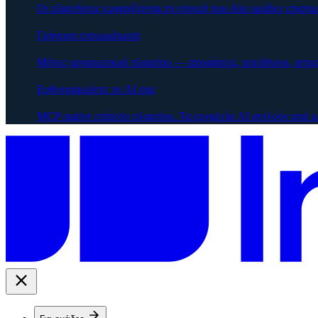
Οι εξαρτήσεις εμφανίζονται τη στιγμή που δύο ομάδες επισημα
Γρήγορη ενσωμάτωση
Μήνες οργανωτικού πλαισίου — αποφάσεις, υπεύθυνοι, ιστο
Ευθυγραμμίστε το AI σας
MCP-native επίπεδο πλαισίου. Τα εργαλεία AI αντλούν από 