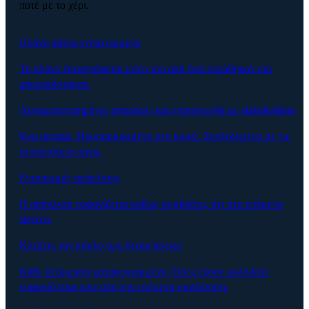
ποτέ με το χέρι.
Πλάνο πάντα ενημερωμένο
Το πλάνο ξαναγράφεται μόνο του από όσα ειπώθηκαν και
αποφασίστηκαν.
Αυτοματοποιημένες αναφορές και επικοινωνία με stakeholders
Ένα prompt. Προσαρμοσμένο στο κοινό. Συνδεδεμένο με τις
συναντήσεις-πηγή.
Εντοπισμός απόκλισης
Η απόκλιση εμφανίζεται καθώς συμβαίνει, όχι στο επόμενο
steerco.
Κλείστε τον κύκλο των δεσμεύσεων
Κάθε δέσμευση καταγεγραμμένη. Όσες έχουν κολλήσει
εμφανίζονται πριν από την επόμενη συνάντηση.