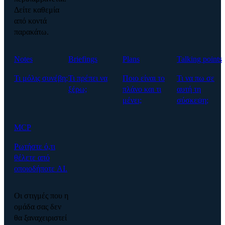
Δείτε καθεμία
από κοντά
παρακάτω.
Notes
Briefings
Plans
Talking points
Τι μόλις συνέβη;
Τι πρέπει να
Ποιο είναι το
Τι να πω σε
ξέρω;
πλάνο και τι
αυτή τη
μένει;
σύσκεψη;
MCP
Ρωτήστε ό,τι
θέλετε από
οποιοδήποτε AI.
Οι στιγμές που η
ομάδα σας δεν
θα ξαναχειριστεί