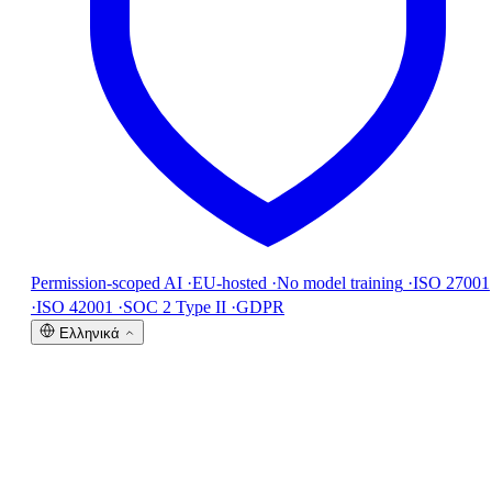
Permission-scoped AI
·
EU-hosted
·
No model training
·
ISO 27001
·
ISO 42001
·
SOC 2 Type II
·
GDPR
Ελληνικά