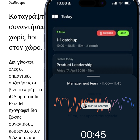
διαθέσιμο
Καταγράψτε
συναντήσεις
χωρίς bot
στον χώρο.
Δεν γίνονται
όλες οι
σημαντικές
συζητήσεις σε
βιντεοκλήση. Το
iOS app του In
Parallel
ηχογραφεί δια
ζώσης
συναντήσεις,
κουβέντες στον
διάδρομο και