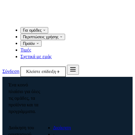
Για ομάδες
Περιπτώσεις χρήσης
Προϊόν
Τιμές
Σχετικά με εμάς
Σύνδεση
Κλείστε επίδειξη
Ένα κοινό
πλαίσιο για όλες
τις ομάδες, τα
προϊόντα και τα
προγράμματα.
Διοίκηση του
Διοίκηση
οργανισμού
·