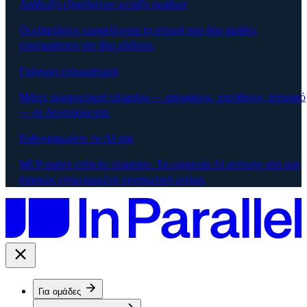
Ανάδειξη εξαρτήσεων μεταξύ ομάδων
Οι εξαρτήσεις εμφανίζονται τη στιγμή που δύο ομάδες
επισημαίνουν τον ίδιο κίνδυνο.
Γρήγορη ενσωμάτωση
Μήνες οργανωτικού πλαισίου — αποφάσεις, υπεύθυνοι, ιστορικό
— σε δευτερόλεπτα.
Ευθυγραμμίστε το AI σας
MCP-native επίπεδο πλαισίου. Τα εργαλεία AI αντλούν από μια
διαρκώς ενημερωμένη οργανωτική μνήμη.
Για ομάδες