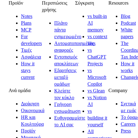
Προϊόν
Περιπτώσεις
Σύγκριση
Resources
χρήσης
Notes
vs built-in
Blog
Plans
Πλάνο
AI
Podcast
MCP
πάντα
memory
White
For
ενημερωμένο
vs context
papers
developers
Αυτοματοποιημένες
files
The
Τιμές
αναφορές
vs
Coordina
Ασφάλεια
Εντοπισμός
ChatGPT
Tax Ind
How it
αποκλίσεων
Projects
How it
stays
Εξαρτήσεις
vs
works
current
μεταξύ
Microsoft
Changel
ομάδων
Copilot
Ανά ομάδα
Company
Κλείστε
vs Glean
τον κύκλο
vs Notion
Διοίκηση
Σχετικά
Γρήγορη
AI
Οικονομικά
με εμάς
ενσωμάτωση
vs
HR και
Το όραμ
Ευθυγραμμίστε
building it
Κουλτούρα
Careers
το AI σας
yourself
Προϊόν
Press
All
Μηχανική