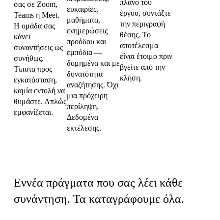
πλάνο του
σας σε Zoom,
ευκαιρίες,
έργου, συντάξτε
Teams ή Meet.
μαθήματα,
την περιγραφή
Η ομάδα σας
ενημερώσεις
θέσης. Το
κάνει
προόδου και
αποτέλεσμα
συναντήσεις ως
εμπόδια —
είναι έτοιμο πριν
συνήθως.
δομημένα και με
βγείτε από την
Τίποτα προς
δυνατότητα
κλήση.
εγκατάσταση,
αναζήτησης. Όχι
καμία εντολή να
μια πρόχειρη
θυμάστε. Απλώς
περίληψη.
εμφανίζεται.
Δεδομένα
εκτέλεσης.
Εννέα τύποι σημάτων
Εννέα πράγματα που σας λέει κάθε
συνάντηση. Τα καταγράφουμε όλα.