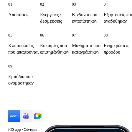
01
02
03
04
Αποφάσεις
Ενέργειες /
Κίνδυνοι που
Εξαρτήσεις πο
δεσμεύσεις
εντοπίστηκαν
αναδύθηκαν
05
06
07
08
Κλιμακώσεις
Ευκαιρίες που
Μαθήματα που
Ενημερώσεις
που απαιτούνται
επισημάνθηκαν
καταγράφηκαν
προόδου
09
Εμπόδια που
ονομάστηκαν
Λειτουργεί με
iOS app · Σύντομα