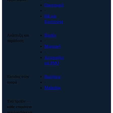
Οικονομικά
·
HR και
Κουλτούρα
Ανάπτυξη και
Προϊόν
παράδοση
·
Μηχανική
·
Λειτουργίες
και PMO
Είσοδος στην
Πωλήσεις
αγορά
·
Marketing
Ένα προϊόν —
κάθε επιφάνεια
περιλαμβάνεται.