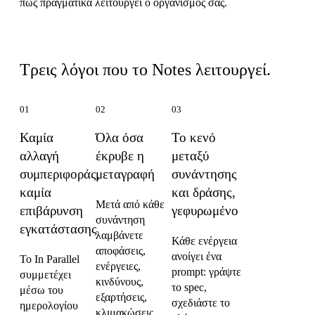
πώς πραγματικά λειτουργεί ο οργανισμός σας.
Τι κάνει το Notes διαφορετικό
Τρεις λόγοι που το Notes λειτουργεί.
01
02
03
Καμία
Όλα όσα
Το κενό
αλλαγή
έκρυβε η
μεταξύ
συμπεριφοράς,
μεταγραφή
συνάντησης
καμία
και δράσης,
Μετά από κάθε
επιβάρυνση
γεφυρωμένο
συνάντηση
εγκατάστασης
λαμβάνετε
Κάθε ενέργεια
αποφάσεις,
ανοίγει ένα
Το In Parallel
ενέργειες,
prompt: γράψτε
συμμετέχει
κινδύνους,
το spec,
μέσω του
εξαρτήσεις,
σχεδιάστε το
ημερολογίου
κλιμακώσεις,