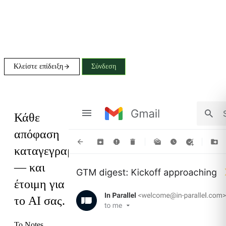
Κλείστε επίδειξη
Σύνδεση
Notes
Κάθε
απόφαση
καταγεγραμμένη
— και
έτοιμη για
το AI σας.
Το Notes