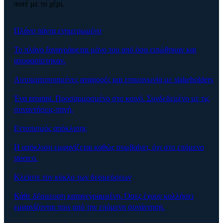
ποτέ με το χέρι.
Πλάνο πάντα ενημερωμένο
Το πλάνο ξαναγράφεται μόνο του από όσα ειπώθηκαν και
αποφασίστηκαν.
Αυτοματοποιημένες αναφορές και επικοινωνία με stakeholders
Ένα prompt. Προσαρμοσμένο στο κοινό. Συνδεδεμένο με τις
συναντήσεις-πηγή.
Εντοπισμός απόκλισης
Η απόκλιση εμφανίζεται καθώς συμβαίνει, όχι στο επόμενο
steerco.
Κλείστε τον κύκλο των δεσμεύσεων
Κάθε δέσμευση καταγεγραμμένη. Όσες έχουν κολλήσει
εμφανίζονται πριν από την επόμενη συνάντηση.