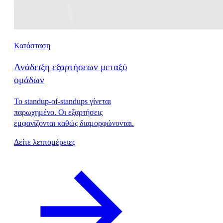
Κατάσταση
Ανάδειξη εξαρτήσεων μεταξύ
ομάδων
Το standup-of-standups γίνεται
παρωχημένο. Οι εξαρτήσεις
εμφανίζονται καθώς διαμορφώνονται.
Δείτε λεπτομέρειες