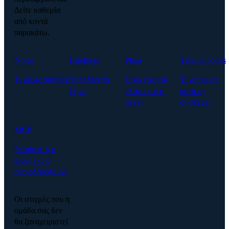
Δείτε καθεμία
από κοντά
παρακάτω.
Notes
Briefings
Plans
Talking points
Τι μόλις συνέβη;
Τι πρέπει να
Ποιο είναι το
Τι να πω σε
ξέρω;
πλάνο και τι
αυτή τη
μένει;
σύσκεψη;
MCP
Ρωτήστε ό,τι
θέλετε από
οποιοδήποτε AI.
Οι στιγμές που η
ομάδα σας δεν
θα ξαναχειριστεί