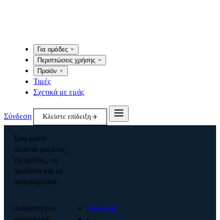
Για ομάδες
Περιπτώσεις χρήσης
Προϊόν
Τιμές
Σχετικά με εμάς
Σύνδεση
Κλείστε επίδειξη
Ένα κοινό
πλαίσιο για όλες
τις ομάδες, τα
προϊόντα και τα
προγράμματα.
Διοίκηση του
Διοίκηση
οργανισμού
·