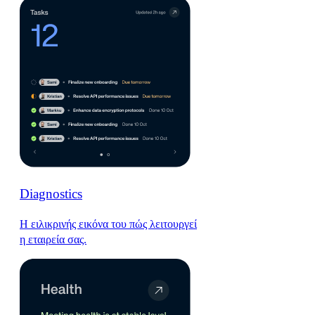
Diagnostics
Η ειλικρινής εικόνα του πώς λειτουργεί
η εταιρεία σας.