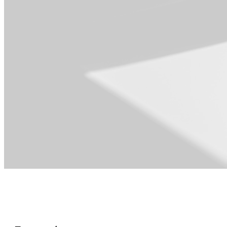
Για Λειτουργίες
και PMO