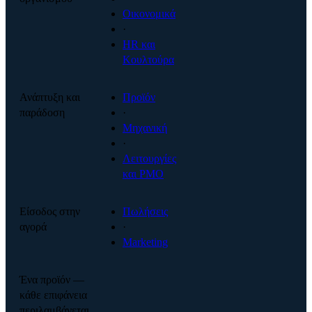
Οικονομικά
·
HR και
Κουλτούρα
Ανάπτυξη και
Προϊόν
παράδοση
·
Μηχανική
·
Λειτουργίες
και PMO
Είσοδος στην
Πωλήσεις
αγορά
·
Marketing
Ένα προϊόν —
κάθε επιφάνεια
περιλαμβάνεται.