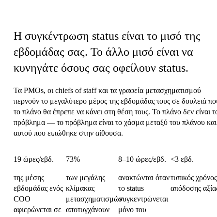
Ο φόρος συντονισμού των Λειτουργιών
Η συγκέντρωση status είναι το μισό της
εβδομάδας σας.
Το άλλο μισό είναι να
κυνηγάτε όσους σας οφείλουν status.
Τα PMOs, οι chiefs of staff και τα γραφεία μετασχηματισμού
περνούν το μεγαλύτερο μέρος της εβδομάδας τους σε δουλειά πο
το πλάνο θα έπρεπε να κάνει στη θέση τους. Το πλάνο δεν είναι τ
πρόβλημα — το πρόβλημα είναι το χάσμα μεταξύ του πλάνου και
αυτού που ειπώθηκε στην αίθουσα.
19 ώρες/εβδ.
73%
8–10 ώρες/εβδ.
<3 εβδ.
της μέσης
των μεγάλης
ανακτώνται όταν
τυπικός χρόνος
εβδομάδας ενός
κλίμακας
το status
απόδοσης αξία
COO
μετασχηματισμών
συγκεντρώνεται
αφιερώνεται σε
αποτυγχάνουν
μόνο του