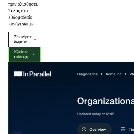
πριν ολισθήσει.
Τέλος στο
εβδομαδιαίο
κυνήγι status.
Ξεκινήστε
δωρεάν
Κλείστε
επίδειξη