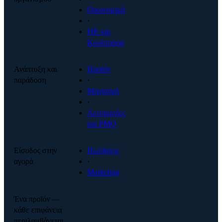
Οικονομικά
·
HR και
Κουλτούρα
Ανάπτυξη και
Προϊόν
παράδοση
·
Μηχανική
·
Λειτουργίες
και PMO
Είσοδος στην
Πωλήσεις
αγορά
·
Marketing
Ένα προϊόν —
κάθε επιφάνεια
περιλαμβάνεται.