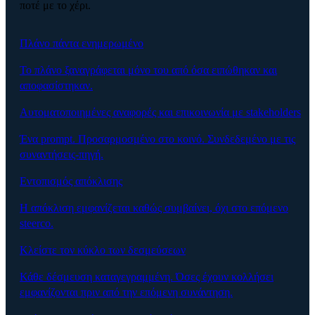
ποτέ με το χέρι.
Πλάνο πάντα ενημερωμένο
Το πλάνο ξαναγράφεται μόνο του από όσα ειπώθηκαν και
αποφασίστηκαν.
Αυτοματοποιημένες αναφορές και επικοινωνία με stakeholders
Ένα prompt. Προσαρμοσμένο στο κοινό. Συνδεδεμένο με τις
συναντήσεις-πηγή.
Εντοπισμός απόκλισης
Η απόκλιση εμφανίζεται καθώς συμβαίνει, όχι στο επόμενο
steerco.
Κλείστε τον κύκλο των δεσμεύσεων
Κάθε δέσμευση καταγεγραμμένη. Όσες έχουν κολλήσει
εμφανίζονται πριν από την επόμενη συνάντηση.