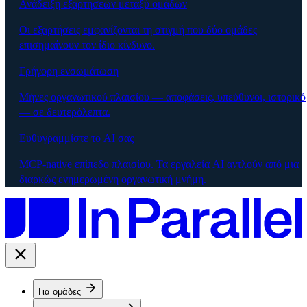
Ανάδειξη εξαρτήσεων μεταξύ ομάδων
Οι εξαρτήσεις εμφανίζονται τη στιγμή που δύο ομάδες
επισημαίνουν τον ίδιο κίνδυνο.
Γρήγορη ενσωμάτωση
Μήνες οργανωτικού πλαισίου — αποφάσεις, υπεύθυνοι, ιστορικό
— σε δευτερόλεπτα.
Ευθυγραμμίστε το AI σας
MCP-native επίπεδο πλαισίου. Τα εργαλεία AI αντλούν από μια
διαρκώς ενημερωμένη οργανωτική μνήμη.
Για ομάδες