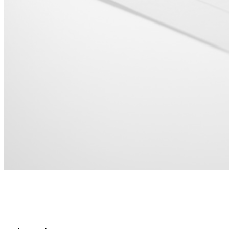
Για HR και
Κουλτούρα