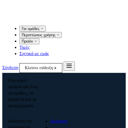
Για ομάδες
Περιπτώσεις χρήσης
Προϊόν
Τιμές
Σχετικά με εμάς
Σύνδεση
Κλείστε επίδειξη
Ένα κοινό
πλαίσιο για όλες
τις ομάδες, τα
προϊόντα και τα
προγράμματα.
Διοίκηση του
Διοίκηση
οργανισμού
·