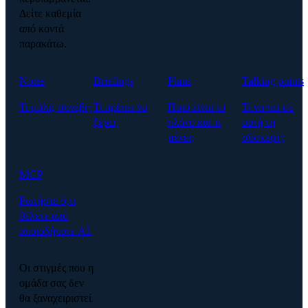
Δείτε καθεμία
από κοντά
παρακάτω.
Notes
Briefings
Plans
Talking points
Τι μόλις συνέβη;
Τι πρέπει να
Ποιο είναι το
Τι να πω σε
ξέρω;
πλάνο και τι
αυτή τη
μένει;
σύσκεψη;
MCP
Ρωτήστε ό,τι
θέλετε από
οποιοδήποτε AI.
Οι στιγμές που η
ομάδα σας δεν
θα ξαναχειριστεί