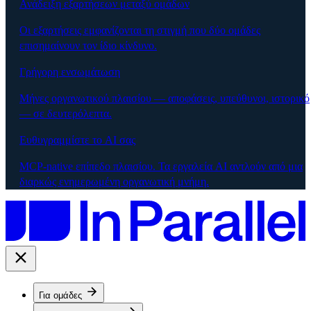
Ανάδειξη εξαρτήσεων μεταξύ ομάδων
Οι εξαρτήσεις εμφανίζονται τη στιγμή που δύο ομάδες
επισημαίνουν τον ίδιο κίνδυνο.
Γρήγορη ενσωμάτωση
Μήνες οργανωτικού πλαισίου — αποφάσεις, υπεύθυνοι, ιστορικό
— σε δευτερόλεπτα.
Ευθυγραμμίστε το AI σας
MCP-native επίπεδο πλαισίου. Τα εργαλεία AI αντλούν από μια
διαρκώς ενημερωμένη οργανωτική μνήμη.
Για ομάδες