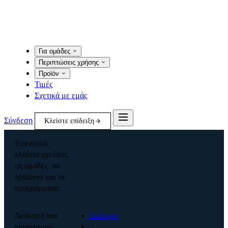
Για ομάδες
Περιπτώσεις χρήσης
Προϊόν
Τιμές
Σχετικά με εμάς
Σύνδεση
Κλείστε επίδειξη
Ένα κοινό
πλαίσιο για όλες
τις ομάδες, τα
προϊόντα και τα
προγράμματα.
Διοίκηση του
Διοίκηση
οργανισμού
·