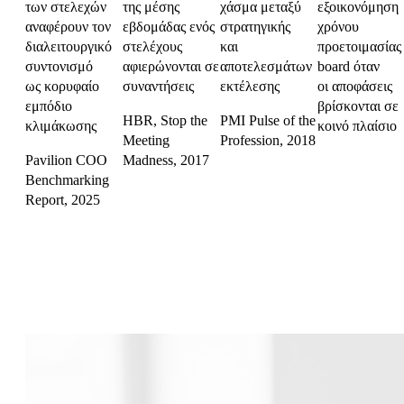
των στελεχών
της μέσης
χάσμα μεταξύ
εξοικονόμηση
αναφέρουν τον
εβδομάδας ενός
στρατηγικής
χρόνου
διαλειτουργικό
στελέχους
και
προετοιμασίας
συντονισμό
αφιερώνονται σε
αποτελεσμάτων
board όταν
ως κορυφαίο
συναντήσεις
εκτέλεσης
οι αποφάσεις
εμπόδιο
βρίσκονται σε
HBR, Stop the
PMI Pulse of the
κλιμάκωσης
κοινό πλαίσιο
Meeting
Profession, 2018
Pavilion COO
Madness, 2017
Benchmarking
Report, 2025