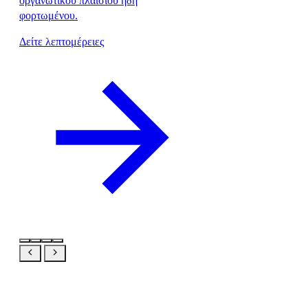
οργανωτικού πλαισίου ήδη
φορτωμένου.
Δείτε λεπτομέρειες
Ίδιο προϊόν, η δική σας οπτική