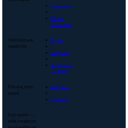
Οικονομικά
·
HR και
Κουλτούρα
Ανάπτυξη και
Προϊόν
παράδοση
·
Μηχανική
·
Λειτουργίες
και PMO
Είσοδος στην
Πωλήσεις
αγορά
·
Marketing
Ένα προϊόν —
κάθε επιφάνεια
περιλαμβάνεται.