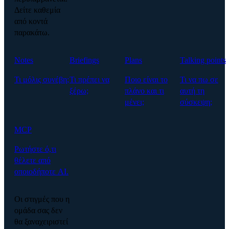
Δείτε καθεμία
από κοντά
παρακάτω.
Notes
Briefings
Plans
Talking points
Τι μόλις συνέβη;
Τι πρέπει να
Ποιο είναι το
Τι να πω σε
ξέρω;
πλάνο και τι
αυτή τη
μένει;
σύσκεψη;
MCP
Ρωτήστε ό,τι
θέλετε από
οποιοδήποτε AI.
Οι στιγμές που η
ομάδα σας δεν
θα ξαναχειριστεί