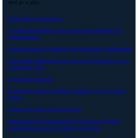
ποτέ με το χέρι.
Πλάνο πάντα ενημερωμένο
Το πλάνο ξαναγράφεται μόνο του από όσα ειπώθηκαν και
αποφασίστηκαν.
Αυτοματοποιημένες αναφορές και επικοινωνία με stakeholders
Ένα prompt. Προσαρμοσμένο στο κοινό. Συνδεδεμένο με τις
συναντήσεις-πηγή.
Εντοπισμός απόκλισης
Η απόκλιση εμφανίζεται καθώς συμβαίνει, όχι στο επόμενο
steerco.
Κλείστε τον κύκλο των δεσμεύσεων
Κάθε δέσμευση καταγεγραμμένη. Όσες έχουν κολλήσει
εμφανίζονται πριν από την επόμενη συνάντηση.