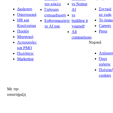
τον κύκλο
vs Notion
Διοίκηση
Σχετικά
Γρήγορη
AI
Οικονομικά
με εμάς
ενσωμάτωση
vs
HR και
Το όραμ
Ευθυγραμμίστε
building it
Κουλτούρα
Careers
το AI σας
yourself
Προϊόν
Press
All
Μηχανική
comparisons
Νομικά
Λειτουργίες
και PMO
Απόρρη
Πωλήσεις
Όροι
Marketing
χρήσης
Πολιτικ
cookies
Με την
υποστήριξη