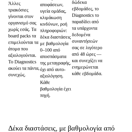
δώδεκα
Άλλες
αποφάσεων,
εβδομάδες, το
τριακόσιες
υγεία ομάδας,
Diagnostics το
γίνονται στον
κλιμάκωση
παραδίδει από
οργανισμό σας
κινδύνων, ροή
τα υπάρχοντα
χωρίς εσάς. Τα
πληροφοριών:
δεδομένα
board packs τα
δέκα διαστάσεις
συναντήσεών
επιμελούνται τα
με βαθμολογία
σας σε λιγότερο
άτομα που
0–100 από
από 48 ώρες —
αξιολογούνται.
αποσπάσματα
και συνεχίζει να
Το Diagnostics
της μεταγραφής,
ενημερώνεται
ακούει τα πάντα,
όχι από αυτο-
κάθε εβδομάδα.
συνεχώς.
αξιολόγηση.
Κάθε
βαθμολογία έχει
πηγή.
Οι δέκα οπτικές
Δέκα διαστάσεις, με βαθμολογία από