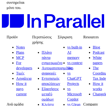
συντηρείται
μόνο του.
Προϊόν
Περιπτώσεις
Σύγκριση
Resources
χρήσης
Notes
vs built-in
Blog
Plans
Πλάνο
AI
Podcast
MCP
πάντα
memory
White
For
ενημερωμένο
vs context
papers
developers
Αυτοματοποιημένες
files
The
Τιμές
αναφορές
vs
Coordina
Ασφάλεια
Εντοπισμός
ChatGPT
Tax Ind
How it
αποκλίσεων
Projects
How it
stays
Εξαρτήσεις
vs
works
current
μεταξύ
Microsoft
Changel
ομάδων
Copilot
Ανά ομάδα
Company
Κλείστε
vs Glean