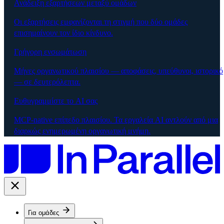
Ανάδειξη εξαρτήσεων μεταξύ ομάδων
Οι εξαρτήσεις εμφανίζονται τη στιγμή που δύο ομάδες
επισημαίνουν τον ίδιο κίνδυνο.
Γρήγορη ενσωμάτωση
Μήνες οργανωτικού πλαισίου — αποφάσεις, υπεύθυνοι, ιστορικό
— σε δευτερόλεπτα.
Ευθυγραμμίστε το AI σας
MCP-native επίπεδο πλαισίου. Τα εργαλεία AI αντλούν από μια
διαρκώς ενημερωμένη οργανωτική μνήμη.
Για ομάδες