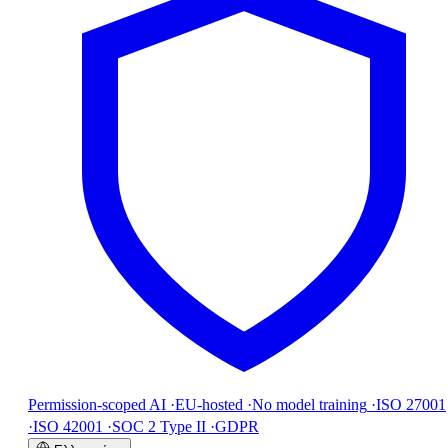
Permission-scoped AI
·
EU-hosted
·
No model training
·
ISO 27001
·
ISO 42001
·
SOC 2 Type II
·
GDPR