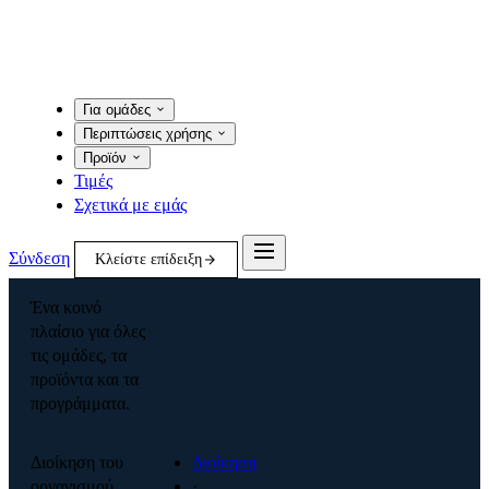
Για ομάδες
Περιπτώσεις χρήσης
Προϊόν
Τιμές
Σχετικά με εμάς
Σύνδεση
Κλείστε επίδειξη
Ένα κοινό
πλαίσιο για όλες
τις ομάδες, τα
προϊόντα και τα
προγράμματα.
Διοίκηση του
Διοίκηση
οργανισμού
·