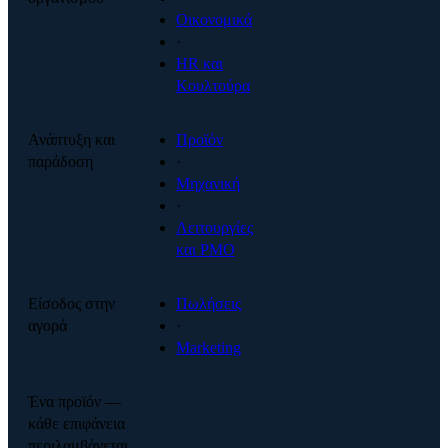
Οικονομικά
·
HR και
Κουλτούρα
Ανάπτυξη και
Προϊόν
παράδοση
·
Μηχανική
·
Λειτουργίες
και PMO
Είσοδος στην
Πωλήσεις
αγορά
·
Marketing
Ένα προϊόν —
κάθε επιφάνεια
περιλαμβάνεται.