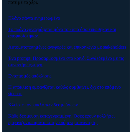
ποτέ με το χέρι.
Πλάνο πάντα ενημερωμένο
Το πλάνο ξαναγράφεται μόνο του από όσα ειπώθηκαν και
αποφασίστηκαν.
Αυτοματοποιημένες αναφορές και επικοινωνία με stakeholders
Ένα prompt. Προσαρμοσμένο στο κοινό. Συνδεδεμένο με τις
συναντήσεις-πηγή.
Εντοπισμός απόκλισης
Η απόκλιση εμφανίζεται καθώς συμβαίνει, όχι στο επόμενο
steerco.
Κλείστε τον κύκλο των δεσμεύσεων
Κάθε δέσμευση καταγεγραμμένη. Όσες έχουν κολλήσει
εμφανίζονται πριν από την επόμενη συνάντηση.