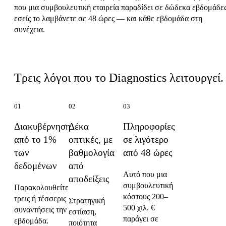
που μια συμβουλευτική εταιρεία παραδίδει σε δώδεκα εβδομάδες
εσείς το λαμβάνετε σε 48 ώρες — και κάθε εβδομάδα στη
συνέχεια.
Τι κάνει το Diagnostics διαφορετικό
Τρεις λόγοι που το Diagnostics λειτουργεί.
01
02
03
Διακυβέρνηση
Δέκα
Πληροφορίες
από το 1%
οπτικές, με
σε λιγότερο
των
βαθμολογία
από 48 ώρες
δεδομένων
από
Αυτό που μια
αποδείξεις
συμβουλευτική
Παρακολουθείτε
κόστους 200–
τρεις ή τέσσερις
Στρατηγική
500 χιλ. €
συναντήσεις την
εστίαση,
παράγει σε
εβδομάδα.
ποιότητα