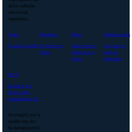
Δείτε καθεμία
από κοντά
παρακάτω.
Notes
Briefings
Plans
Talking points
Τι μόλις συνέβη;
Τι πρέπει να
Ποιο είναι το
Τι να πω σε
ξέρω;
πλάνο και τι
αυτή τη
μένει;
σύσκεψη;
MCP
Ρωτήστε ό,τι
θέλετε από
οποιοδήποτε AI.
Οι στιγμές που η
ομάδα σας δεν
θα ξαναχειριστεί