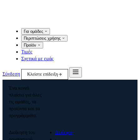
Για ομάδες
Περιπτώσεις χρήσης
Προϊόν
Τιμές
Σχετικά με εμάς
Σύνδεση
Κλείστε επίδειξη
Ένα κοινό
πλαίσιο για όλες
τις ομάδες, τα
προϊόντα και τα
προγράμματα.
Διοίκηση του
Διοίκηση
οργανισμού
·