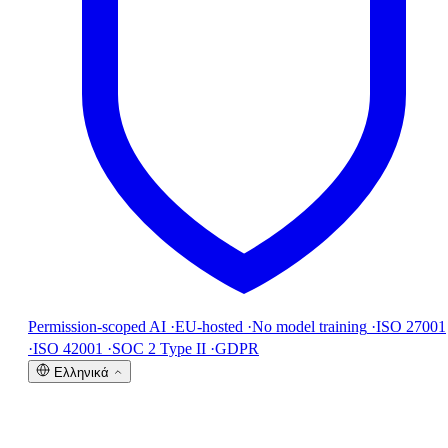
Permission-scoped AI
·
EU-hosted
·
No model training
·
ISO 27001
·
ISO 42001
·
SOC 2 Type II
·
GDPR
Ελληνικά