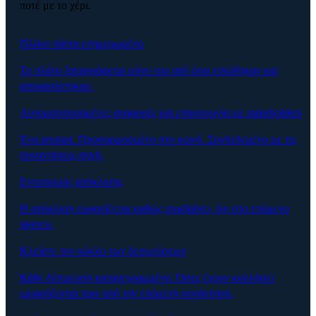
ποτέ με το χέρι.
Πλάνο πάντα ενημερωμένο
Το πλάνο ξαναγράφεται μόνο του από όσα ειπώθηκαν και
αποφασίστηκαν.
Αυτοματοποιημένες αναφορές και επικοινωνία με stakeholders
Ένα prompt. Προσαρμοσμένο στο κοινό. Συνδεδεμένο με τις
συναντήσεις-πηγή.
Εντοπισμός απόκλισης
Η απόκλιση εμφανίζεται καθώς συμβαίνει, όχι στο επόμενο
steerco.
Κλείστε τον κύκλο των δεσμεύσεων
Κάθε δέσμευση καταγεγραμμένη. Όσες έχουν κολλήσει
εμφανίζονται πριν από την επόμενη συνάντηση.