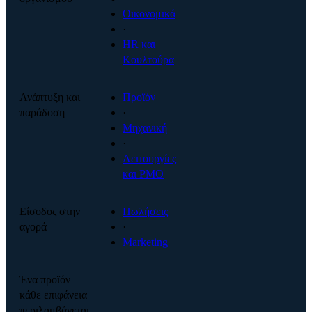
Οικονομικά
·
HR και
Κουλτούρα
Ανάπτυξη και
Προϊόν
παράδοση
·
Μηχανική
·
Λειτουργίες
και PMO
Είσοδος στην
Πωλήσεις
αγορά
·
Marketing
Ένα προϊόν —
κάθε επιφάνεια
περιλαμβάνεται.