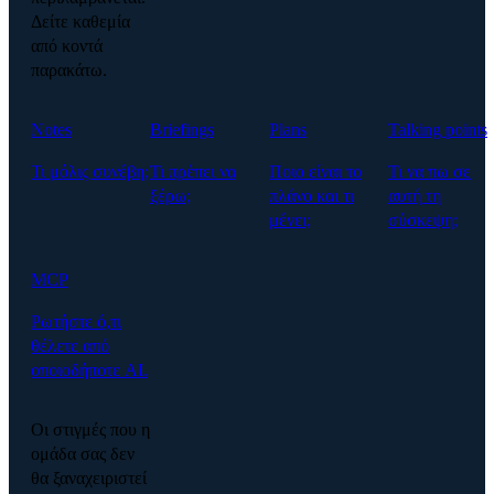
Δείτε καθεμία
από κοντά
παρακάτω.
Notes
Briefings
Plans
Talking points
Τι μόλις συνέβη;
Τι πρέπει να
Ποιο είναι το
Τι να πω σε
ξέρω;
πλάνο και τι
αυτή τη
μένει;
σύσκεψη;
MCP
Ρωτήστε ό,τι
θέλετε από
οποιοδήποτε AI.
Οι στιγμές που η
ομάδα σας δεν
θα ξαναχειριστεί