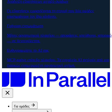
Ανάδειξη εξαρτήσεων μεταξύ ομάδων
Οι εξαρτήσεις εμφανίζονται τη στιγμή που δύο ομάδες
επισημαίνουν τον ίδιο κίνδυνο.
Γρήγορη ενσωμάτωση
Μήνες οργανωτικού πλαισίου — αποφάσεις, υπεύθυνοι, ιστορικό
— σε δευτερόλεπτα.
Ευθυγραμμίστε το AI σας
MCP-native επίπεδο πλαισίου. Τα εργαλεία AI αντλούν από μια
διαρκώς ενημερωμένη οργανωτική μνήμη.
Για ομάδες