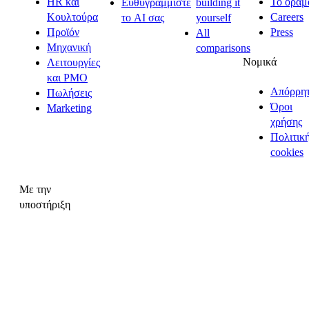
HR και
Το όραμ
Ευθυγραμμίστε
building it
Κουλτούρα
Careers
το AI σας
yourself
Προϊόν
Press
All
Μηχανική
comparisons
Νομικά
Λειτουργίες
και PMO
Απόρρη
Πωλήσεις
Όροι
Marketing
χρήσης
Πολιτικ
cookies
Με την
υποστήριξη