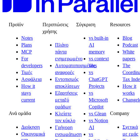
Προϊόν
Περιπτώσεις
Σύγκριση
Resources
χρήσης
Notes
vs built-in
Blog
Plans
Πλάνο
AI
Podcast
MCP
πάντα
memory
White
For
ενημερωμένο
vs context
papers
developers
Αυτοματοποιημένες
files
The
Τιμές
αναφορές
vs
Coordina
Ασφάλεια
Εντοπισμός
ChatGPT
Tax Ind
How it
αποκλίσεων
Projects
How it
stays
Εξαρτήσεις
vs
works
current
μεταξύ
Microsoft
Changel
ομάδων
Copilot
Ανά ομάδα
Company
Κλείστε
vs Glean
τον κύκλο
vs Notion
Διοίκηση
Σχετικά
Γρήγορη
AI
Οικονομικά
με εμάς
ενσωμάτωση
vs