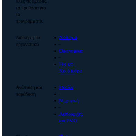
όλες τις ομάδες,
τα προϊόντα και
τα
προγράμματα.
Διοίκηση του
Διοίκηση
οργανισμού
·
Οικονομικά
·
HR και
Κουλτούρα
Ανάπτυξη και
Προϊόν
παράδοση
·
Μηχανική
·
Λειτουργίες
και PMO