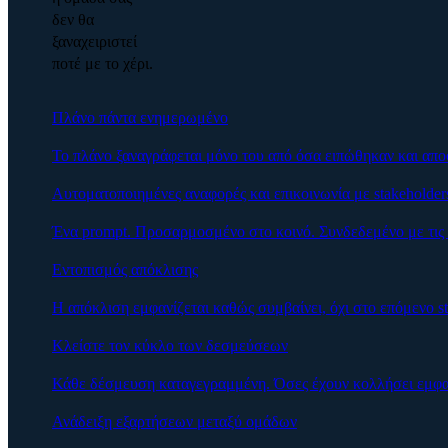
δεν θα
ξαναχειριστεί
ποτέ με το χέρι.
Πλάνο πάντα ενημερωμένο
Το πλάνο ξαναγράφεται μόνο του από όσα ειπώθηκαν και απ
Αυτοματοποιημένες αναφορές και επικοινωνία με stakeholder
Ένα prompt. Προσαρμοσμένο στο κοινό. Συνδεδεμένο με τις 
Εντοπισμός απόκλισης
Η απόκλιση εμφανίζεται καθώς συμβαίνει, όχι στο επόμενο st
Κλείστε τον κύκλο των δεσμεύσεων
Κάθε δέσμευση καταγεγραμμένη. Όσες έχουν κολλήσει εμφαν
Ανάδειξη εξαρτήσεων μεταξύ ομάδων