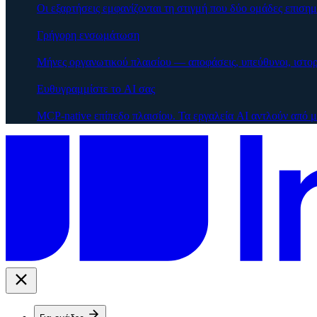
Οι εξαρτήσεις εμφανίζονται τη στιγμή που δύο ομάδες επισημα
Γρήγορη ενσωμάτωση
Μήνες οργανωτικού πλαισίου — αποφάσεις, υπεύθυνοι, ιστο
Ευθυγραμμίστε το AI σας
MCP-native επίπεδο πλαισίου. Τα εργαλεία AI αντλούν από 