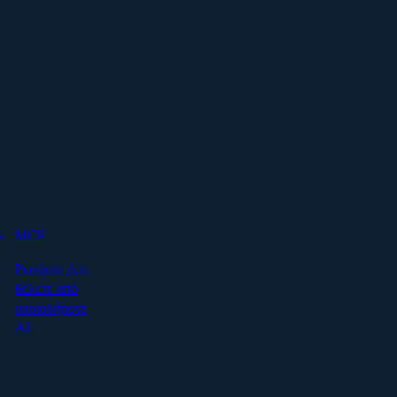
s
MCP
Ρωτήστε ό,τι
θέλετε από
οποιοδήποτε
AI.