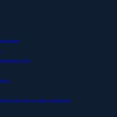
οφασίστηκαν.
s
συναντήσεις-πηγή.
eerco.
ίζονται πριν από την επόμενη συνάντηση.