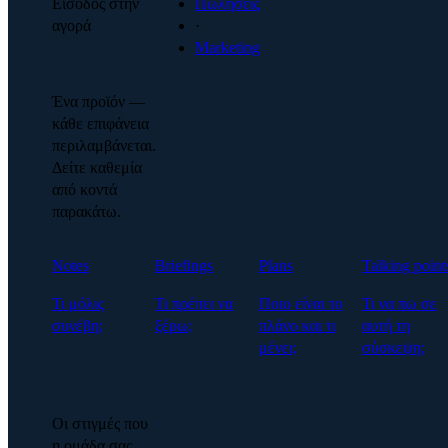
Είσοδος στην
Πωλήσεις
αγορά
·
Marketing
Ένα προϊόν —
κάθε επιφάνεια
περιλαμβάνεται.
Δείτε καθεμία
από κοντά
παρακάτω.
Notes
Briefings
Plans
Talking point
Τι μόλις
Τι πρέπει να
Ποιο είναι το
Τι να πω σε
συνέβη;
ξέρω;
πλάνο και τι
αυτή τη
μένει;
σύσκεψη;
Οι στιγμές που
η ομάδα σας