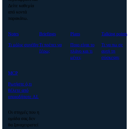
Δείτε καθεμία
από κοντά
παρακάτω.
Notes
Briefings
Plans
Talking points
Τι μόλις συνέβη;
Τι πρέπει να
Ποιο είναι το
Τι να πω σε
ξέρω;
πλάνο και τι
αυτή τη
μένει;
σύσκεψη;
MCP
Ρωτήστε ό,τι
θέλετε από
οποιοδήποτε AI.
Οι στιγμές που η
ομάδα σας δεν
θα ξαναχειριστεί