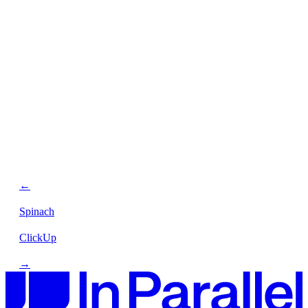
←
Spinach
ClickUp
→