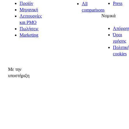
Προϊόν
Press
All
Μηχανική
comparisons
Νομικά
Λειτουργίες
και PMO
Απόρρη
Πωλήσεις
Όροι
Marketing
χρήσης
Πολιτικ
cookies
Με την
υποστήριξη