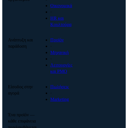
Οικονομικά
·
HR και
Κουλτούρα
Ανάπτυξη και
Προϊόν
παράδοση
·
Μηχανική
·
Λειτουργίες
και PMO
Είσοδος στην
Πωλήσεις
αγορά
·
Marketing
Ένα προϊόν —
κάθε επιφάνεια
περιλαμβάνεται.