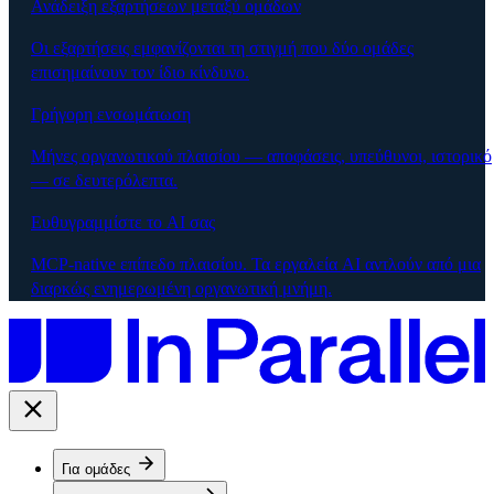
Ανάδειξη εξαρτήσεων μεταξύ ομάδων
Οι εξαρτήσεις εμφανίζονται τη στιγμή που δύο ομάδες
επισημαίνουν τον ίδιο κίνδυνο.
Γρήγορη ενσωμάτωση
Μήνες οργανωτικού πλαισίου — αποφάσεις, υπεύθυνοι, ιστορικό
— σε δευτερόλεπτα.
Ευθυγραμμίστε το AI σας
MCP-native επίπεδο πλαισίου. Τα εργαλεία AI αντλούν από μια
διαρκώς ενημερωμένη οργανωτική μνήμη.
Για ομάδες