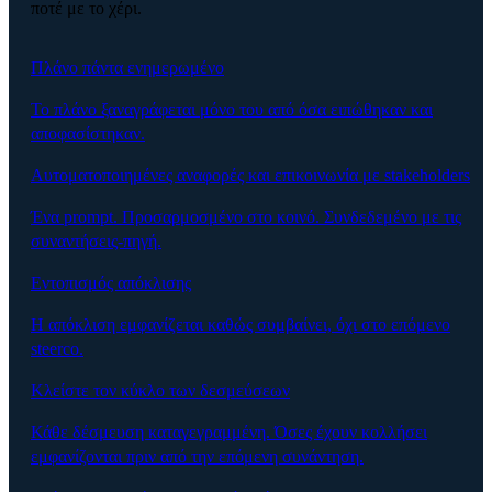
ποτέ με το χέρι.
Πλάνο πάντα ενημερωμένο
Το πλάνο ξαναγράφεται μόνο του από όσα ειπώθηκαν και
αποφασίστηκαν.
Αυτοματοποιημένες αναφορές και επικοινωνία με stakeholders
Ένα prompt. Προσαρμοσμένο στο κοινό. Συνδεδεμένο με τις
συναντήσεις-πηγή.
Εντοπισμός απόκλισης
Η απόκλιση εμφανίζεται καθώς συμβαίνει, όχι στο επόμενο
steerco.
Κλείστε τον κύκλο των δεσμεύσεων
Κάθε δέσμευση καταγεγραμμένη. Όσες έχουν κολλήσει
εμφανίζονται πριν από την επόμενη συνάντηση.