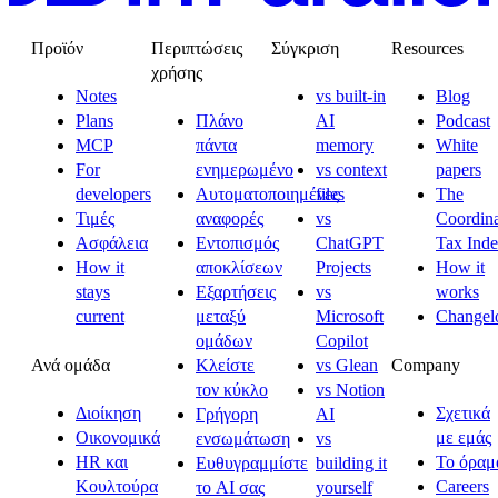
Προϊόν
Περιπτώσεις
Σύγκριση
Resources
χρήσης
Notes
vs built-in
Blog
Plans
Πλάνο
AI
Podcast
MCP
πάντα
memory
White
For
ενημερωμένο
vs context
papers
developers
Αυτοματοποιημένες
files
The
Τιμές
αναφορές
vs
Coordina
Ασφάλεια
Εντοπισμός
ChatGPT
Tax Ind
How it
αποκλίσεων
Projects
How it
stays
Εξαρτήσεις
vs
works
current
μεταξύ
Microsoft
Changel
ομάδων
Copilot
Ανά ομάδα
Company
Κλείστε
vs Glean
τον κύκλο
vs Notion
Διοίκηση
Σχετικά
Γρήγορη
AI
Οικονομικά
με εμάς
ενσωμάτωση
vs
HR και
Το όραμ
Ευθυγραμμίστε
building it
Κουλτούρα
Careers
το AI σας
yourself