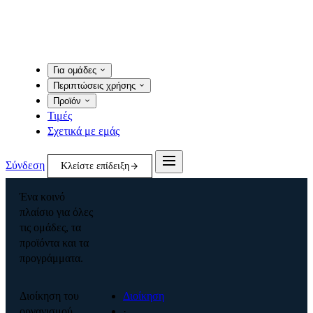
Για ομάδες
Περιπτώσεις χρήσης
Προϊόν
Τιμές
Σχετικά με εμάς
Σύνδεση
Κλείστε επίδειξη
Ένα κοινό
πλαίσιο για όλες
τις ομάδες, τα
προϊόντα και τα
προγράμματα.
Διοίκηση του
Διοίκηση
οργανισμού
·