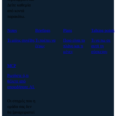
Δείτε καθεμία
από κοντά
παρακάτω.
Notes
Briefings
Plans
Talking points
Τι μόλις συνέβη;
Τι πρέπει να
Ποιο είναι το
Τι να πω σε
ξέρω;
πλάνο και τι
αυτή τη
μένει;
σύσκεψη;
MCP
Ρωτήστε ό,τι
θέλετε από
οποιοδήποτε AI.
Οι στιγμές που η
ομάδα σας δεν
θα ξαναχειριστεί