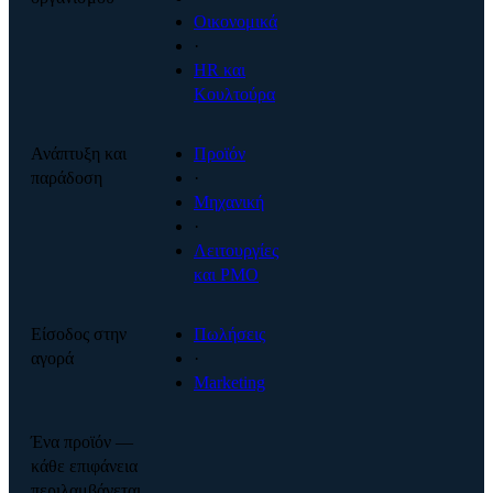
Οικονομικά
·
HR και
Κουλτούρα
Ανάπτυξη και
Προϊόν
παράδοση
·
Μηχανική
·
Λειτουργίες
και PMO
Είσοδος στην
Πωλήσεις
αγορά
·
Marketing
Ένα προϊόν —
κάθε επιφάνεια
περιλαμβάνεται.