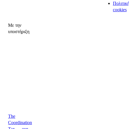
Πολιτικ
cookies
Με την
υποστήριξη
The
Coordination
Tax — our