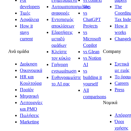
For
ενημερωμένο
vs context
papers
developers
Αυτοματοποιημένες
files
The
Τιμές
αναφορές
vs
Coordina
Ασφάλεια
Εντοπισμός
ChatGPT
Tax Ind
How it
αποκλίσεων
Projects
How it
stays
Εξαρτήσεις
vs
works
current
μεταξύ
Microsoft
Changel
ομάδων
Copilot
Ανά ομάδα
Company
Κλείστε
vs Glean
τον κύκλο
vs Notion
Διοίκηση
Σχετικά
Γρήγορη
AI
Οικονομικά
με εμάς
ενσωμάτωση
vs
HR και
Το όραμ
Ευθυγραμμίστε
building it
Κουλτούρα
Careers
το AI σας
yourself
Προϊόν
Press
All
Μηχανική
comparisons
Νομικά
Λειτουργίες
και PMO
Απόρρη
Πωλήσεις
Όροι
Marketing
χρήσης