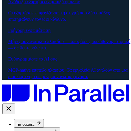
Ανάδειξη εξαρτήσεων μεταξύ ομάδων
Οι εξαρτήσεις εμφανίζονται τη στιγμή που δύο ομάδες
επισημαίνουν τον ίδιο κίνδυνο.
Γρήγορη ενσωμάτωση
Μήνες οργανωτικού πλαισίου — αποφάσεις, υπεύθυνοι, ιστορικό
— σε δευτερόλεπτα.
Ευθυγραμμίστε το AI σας
MCP-native επίπεδο πλαισίου. Τα εργαλεία AI αντλούν από μια
διαρκώς ενημερωμένη οργανωτική μνήμη.
Για ομάδες