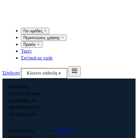
Για ομάδες
Περιπτώσεις χρήσης
Προϊόν
Τιμές
Σχετικά με εμάς
Σύνδεση
Κλείστε επίδειξη
Ένα κοινό
πλαίσιο για όλες
τις ομάδες, τα
προϊόντα και τα
προγράμματα.
Διοίκηση του
Διοίκηση
οργανισμού
·