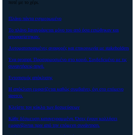
ποτέ με το χέρι.
Πλάνο πάντα ενημερωμένο
Το πλάνο ξαναγράφεται μόνο του από όσα ειπώθηκαν και
αποφασίστηκαν.
Αυτοματοποιημένες αναφορές και επικοινωνία με stakeholders
Ένα prompt. Προσαρμοσμένο στο κοινό. Συνδεδεμένο με τις
συναντήσεις-πηγή.
Εντοπισμός απόκλισης
Η απόκλιση εμφανίζεται καθώς συμβαίνει, όχι στο επόμενο
steerco.
Κλείστε τον κύκλο των δεσμεύσεων
Κάθε δέσμευση καταγεγραμμένη. Όσες έχουν κολλήσει
εμφανίζονται πριν από την επόμενη συνάντηση.