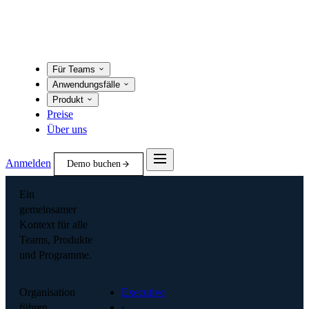
Für Teams
Anwendungsfälle
Produkt
Preise
Über uns
Anmelden
Demo buchen
Ein
gemeinsamer
Kontext für alle
Teams, Produkte
und Programme.
Organisation
Executive
führen
·