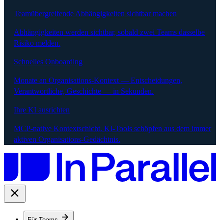
Teamübergreifende Abhängigkeiten sichtbar machen
Abhängigkeiten werden sichtbar, sobald zwei Teams dasselbe
Risiko melden.
Schnelles Onboarding
Monate an Organisations-Kontext — Entscheidungen,
Verantwortliche, Geschichte — in Sekunden.
Ihre KI ausrichten
MCP-native Kontextschicht. KI-Tools schöpfen aus dem immer
aktiven Organisations-Gedächtnis.
Für Teams