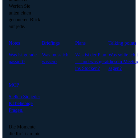
Werfen Sie
unten einen
genaueren Blick
auf jede.
Notes
Briefings
Plans
Talking points
Was ist gerade
Was muss ich
Was ist der Plan
Was sollte ich 
passiert?
wissen?
— und was gerät
diesem Meetin
ins Stocken?
sagen?
MCP
Stellen Sie jeder
KI beliebige
Fragen.
Die Momente,
die Ihr Team nie