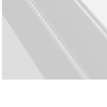
Für Product ·
Sales ·
Engineering ·