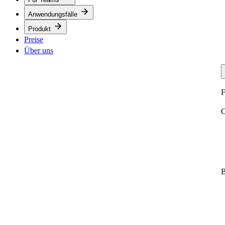
Anwendungsfälle
Produkt
Preise
Über uns
F
O
B