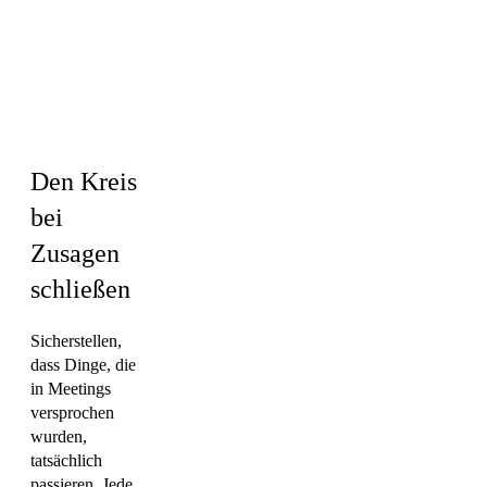
HR & Kultur ·
Operations &
PMO ·
Marketing
Den Kreis
bei
Zusagen
schließen
Sicherstellen,
dass Dinge, die
in Meetings
versprochen
wurden,
tatsächlich
passieren. Jede