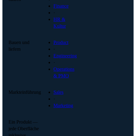
Finance
·
HR &
Kultur
Bauen und
Product
liefern
·
Engineering
·
Operations
& PMO
Markteinführung
Sales
·
Marketing
Ein Produkt —
jede Oberfläche
inklusive.