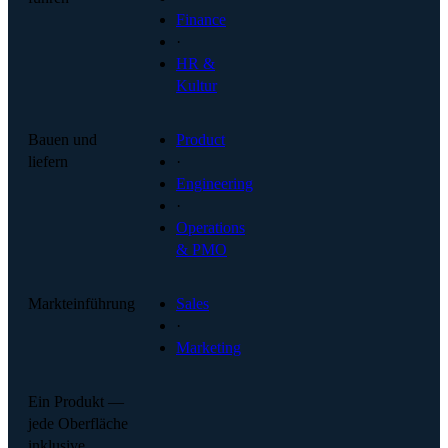
Finance
·
HR &
Kultur
Bauen und
Product
liefern
·
Engineering
·
Operations
& PMO
Markteinführung
Sales
·
Marketing
Ein Produkt —
jede Oberfläche
inklusive.