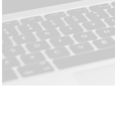
Für Product ·
Operations &
PMO ·