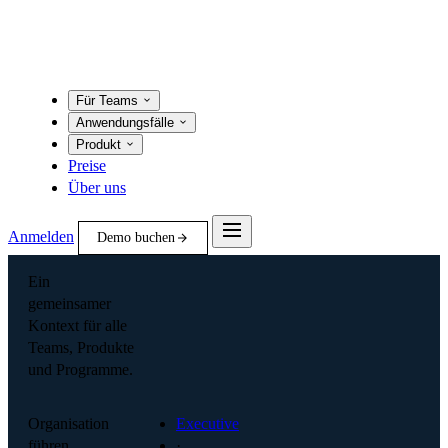
Für Teams
Anwendungsfälle
Produkt
Preise
Über uns
Anmelden
Demo buchen
Ein
gemeinsamer
Kontext für alle
Teams, Produkte
und Programme.
Organisation
Executive
führen
·