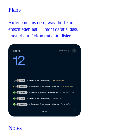
Plans
Aufgebaut aus dem, was Ihr Team
entschieden hat — nicht daraus, dass
jemand ein Dokument aktualisiert.
Notes