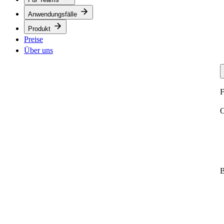
Anwendungsfälle
Produkt
Preise
Über uns
F
O
B