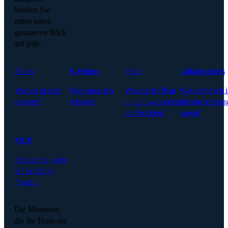
Werfen Sie
unten einen
genaueren Blick
auf jede.
Notes
Briefings
Plans
Talking points
Was ist gerade
Was muss ich
Was ist der Plan
Was sollte ich 
passiert?
wissen?
— und was gerät
diesem Meetin
ins Stocken?
sagen?
MCP
Stellen Sie jeder
KI beliebige
Fragen.
Die Momente,
die Ihr Team nie