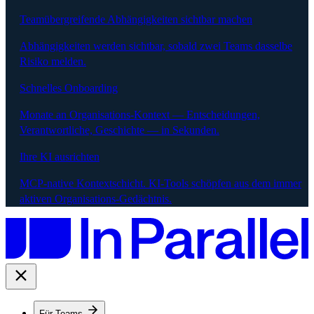
Teamübergreifende Abhängigkeiten sichtbar machen
Abhängigkeiten werden sichtbar, sobald zwei Teams dasselbe
Risiko melden.
Schnelles Onboarding
Monate an Organisations-Kontext — Entscheidungen,
Verantwortliche, Geschichte — in Sekunden.
Ihre KI ausrichten
MCP-native Kontextschicht. KI-Tools schöpfen aus dem immer
aktiven Organisations-Gedächtnis.
Für Teams