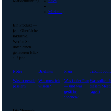
Markteinführung
Sales
·
Marketing
Ein Produkt —
jede Oberfläche
inklusive.
Werfen Sie
unten einen
genaueren Blick
auf jede.
Notes
Briefings
Plans
Talking point
Was ist gerade
Was muss ich
Was ist der Plan
Was sollte ich
passiert?
wissen?
— und was
diesem Meeti
gerät ins
sagen?
Stocken?
Die Momente,