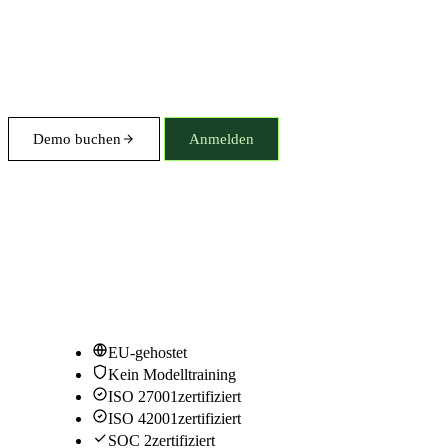
Demo buchen
Anmelden
EU-gehostet
Kein Modelltraining
ISO 27001
zertifiziert
ISO 42001
zertifiziert
SOC 2
zertifiziert