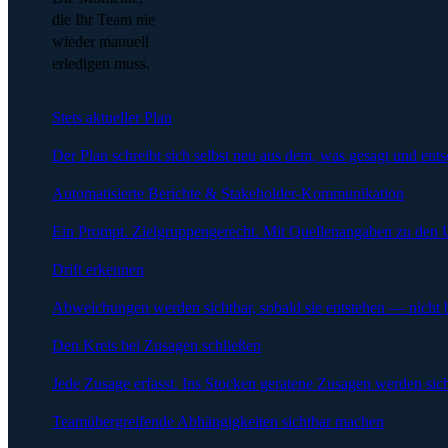
die Ihr Team nie
wieder manuell
erledigen muss.
Stets aktueller Plan
Der Plan schreibt sich selbst neu aus dem, was gesagt und ent
Automatisierte Berichte & Stakeholder-Kommunikation
Ein Prompt. Zielgruppengerecht. Mit Quellenangaben zu den 
Drift erkennen
Abweichungen werden sichtbar, sobald sie entstehen — nicht 
Den Kreis bei Zusagen schließen
Jede Zusage erfasst. Ins Stocken geratene Zusagen werden sich
Teamübergreifende Abhängigkeiten sichtbar machen