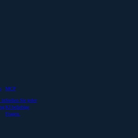
s
MCP
 in
Stellen Sie jeder
ng
KI beliebige
Fragen.