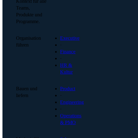
Kontext für alle
Teams,
Produkte und
Programme.
Organisation
Executive
führen
·
Finance
·
HR &
Kultur
Bauen und
Product
liefern
·
Engineering
·
Operations
& PMO