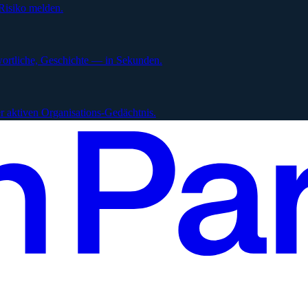
Risiko melden.
ortliche, Geschichte — in Sekunden.
 aktiven Organisations-Gedächtnis.