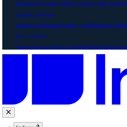
Abhängigkeiten werden sichtbar, sobald zwei Teams dasselbe 
Schnelles Onboarding
Monate an Organisations-Kontext — Entscheidungen, Verantw
Ihre KI ausrichten
MCP-native Kontextschicht. KI-Tools schöpfen aus dem immer