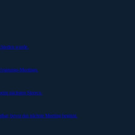
schieden wurde.
Ursprungs-Meetings.
beim nächsten Steerco.
tbar, bevor das nächste Meeting beginnt.