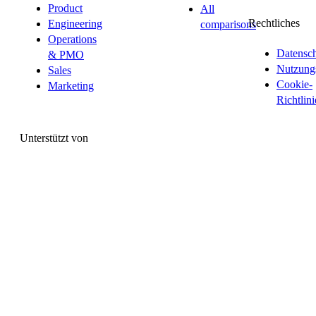
Product
All
Rechtliches
Engineering
comparisons
Operations
Datensc
& PMO
Nutzung
Sales
Cookie-
Marketing
Richtlini
Unterstützt von