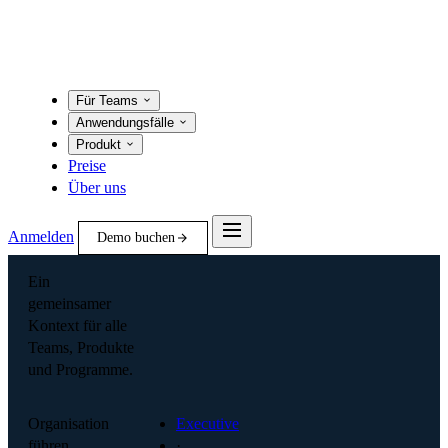
Für Teams
Anwendungsfälle
Produkt
Preise
Über uns
Anmelden
Demo buchen
Ein
gemeinsamer
Kontext für alle
Teams, Produkte
und Programme.
Organisation
Executive
führen
·