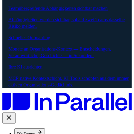
Teamübergreifende Abhängigkeiten sichtbar machen
Abhängigkeiten werden sichtbar, sobald zwei Teams dasselbe
Risiko melden.
Schnelles Onboarding
Monate an Organisations-Kontext — Entscheidungen,
Verantwortliche, Geschichte — in Sekunden.
Ihre KI ausrichten
MCP-native Kontextschicht. KI-Tools schöpfen aus dem immer
aktiven Organisations-Gedächtnis.
Für Teams