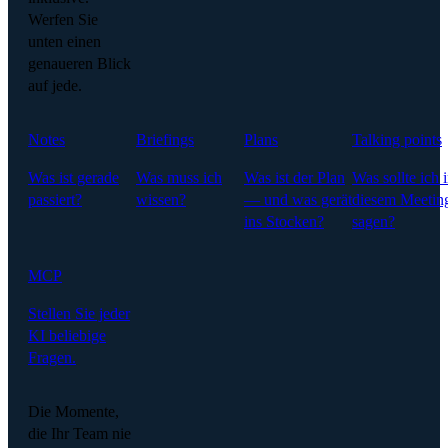
Werfen Sie
unten einen
genaueren Blick
auf jede.
Notes
Briefings
Plans
Talking points
Was ist gerade
Was muss ich
Was ist der Plan
Was sollte ich 
passiert?
wissen?
— und was gerät
diesem Meetin
ins Stocken?
sagen?
MCP
Stellen Sie jeder
KI beliebige
Fragen.
Die Momente,
die Ihr Team nie