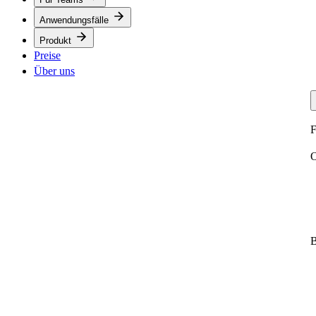
Anwendungsfälle
Produkt
Preise
Über uns
F
O
B