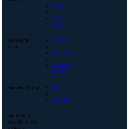
Finance
·
HR &
Kultur
Bauen und
Product
liefern
·
Engineering
·
Operations
& PMO
Markteinführung
Sales
·
Marketing
Ein Produkt —
jede Oberfläche
inklusive.