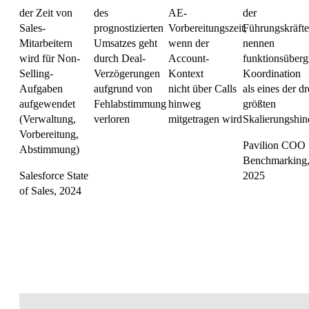
der Zeit von
des
AE-
der
Sales-
prognostizierten
Vorbereitungszeit,
Führungskräfte
Mitarbeitern
Umsatzes geht
wenn der
nennen
wird für Non-
durch Deal-
Account-
funktionsüberg
Selling-
Verzögerungen
Kontext
Koordination
Aufgaben
aufgrund von
nicht über Calls
als eines der dr
aufgewendet
Fehlabstimmung
hinweg
größten
(Verwaltung,
verloren
mitgetragen wird
Skalierungshin
Vorbereitung,
Pavilion COO
Abstimmung)
Benchmarking
Salesforce State
2025
of Sales, 2024