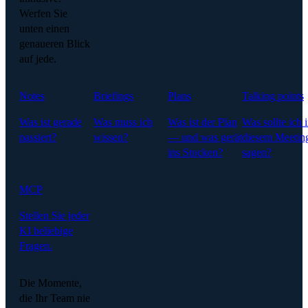
Werfen Sie
unten einen
genaueren Blick
auf jede.
Notes
Briefings
Plans
Talking points
Was ist gerade
Was muss ich
Was ist der Plan
Was sollte ich 
passiert?
wissen?
— und was gerät
diesem Meetin
ins Stocken?
sagen?
MCP
Stellen Sie jeder
KI beliebige
Fragen.
Die Momente,
die Ihr Team nie