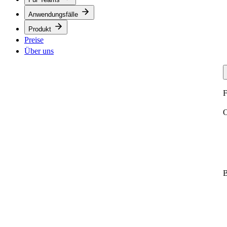
Anwendungsfälle
Produkt
Preise
Über uns
F
O
B