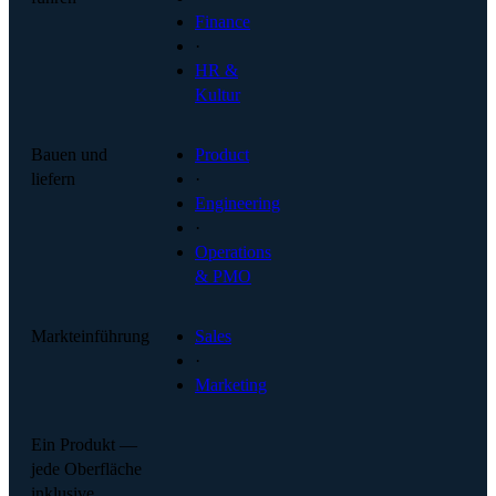
Finance
·
HR &
Kultur
Bauen und
Product
liefern
·
Engineering
·
Operations
& PMO
Markteinführung
Sales
·
Marketing
Ein Produkt —
jede Oberfläche
inklusive.