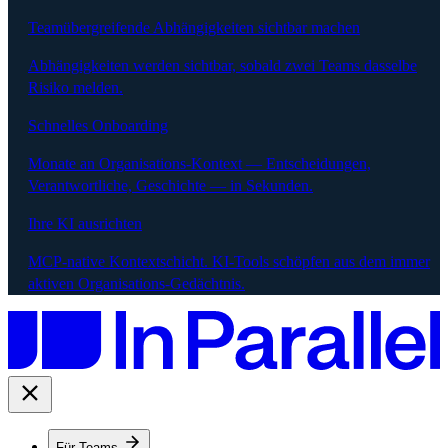
Teamübergreifende Abhängigkeiten sichtbar machen
Abhängigkeiten werden sichtbar, sobald zwei Teams dasselbe
Risiko melden.
Schnelles Onboarding
Monate an Organisations-Kontext — Entscheidungen,
Verantwortliche, Geschichte — in Sekunden.
Ihre KI ausrichten
MCP-native Kontextschicht. KI-Tools schöpfen aus dem immer
aktiven Organisations-Gedächtnis.
Für Teams