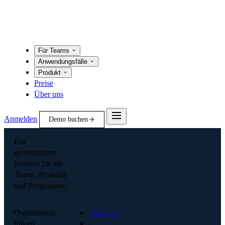
Für Teams
Anwendungsfälle
Produkt
Preise
Über uns
Anmelden
Demo buchen
Ein
gemeinsamer
Kontext für alle
Teams, Produkte
und Programme.
Organisation
Executive
führen
·