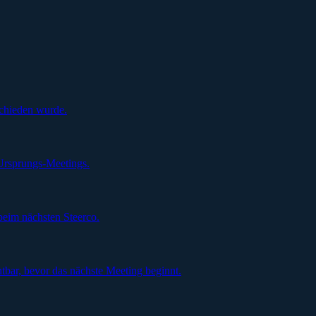
schieden wurde.
Ursprungs-Meetings.
beim nächsten Steerco.
tbar, bevor das nächste Meeting beginnt.