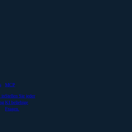
s
MCP
 in
Stellen Sie jeder
ng
KI beliebige
Fragen.