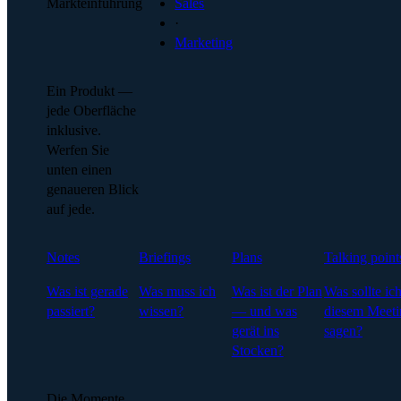
Markteinführung
Sales
·
Marketing
Ein Produkt —
jede Oberfläche
inklusive.
Werfen Sie
unten einen
genaueren Blick
auf jede.
Notes
Briefings
Plans
Talking point
Was ist gerade
Was muss ich
Was ist der Plan
Was sollte ich
passiert?
wissen?
— und was
diesem Meeti
gerät ins
sagen?
Stocken?
Die Momente,