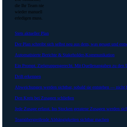
die Ihr Team nie
wieder manuell
erledigen muss.
Stets aktueller Plan
Der Plan schreibt sich selbst neu aus dem, was gesagt und ent
Automatisierte Berichte & Stakeholder-Kommunikation
Ein Prompt. Zielgruppengerecht. Mit Quellenangaben zu den 
Drift erkennen
Abweichungen werden sichtbar, sobald sie entstehen — nicht 
Den Kreis bei Zusagen schließen
Jede Zusage erfasst. Ins Stocken geratene Zusagen werden sich
Teamübergreifende Abhängigkeiten sichtbar machen