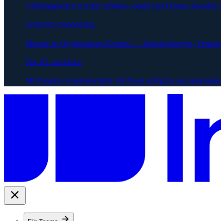
Abhängigkeiten werden sichtbar, sobald zwei Teams dasselbe 
Schnelles Onboarding
Monate an Organisations-Kontext — Entscheidungen, Verantw
Ihre KI ausrichten
MCP-native Kontextschicht. KI-Tools schöpfen aus dem immer