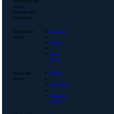
Kontext für alle
Teams,
Produkte und
Programme.
Organisation
Executive
führen
·
Finance
·
HR &
Kultur
Bauen und
Product
liefern
·
Engineering
·
Operations
& PMO