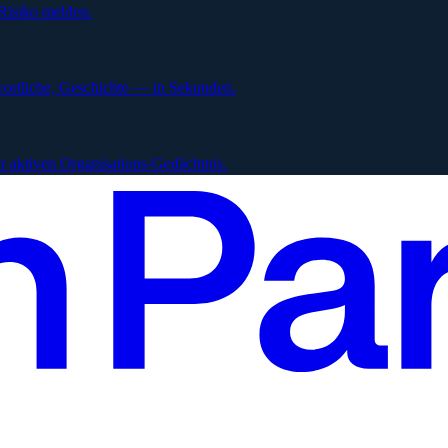
Risiko melden.
ortliche, Geschichte — in Sekunden.
 aktiven Organisations-Gedächtnis.