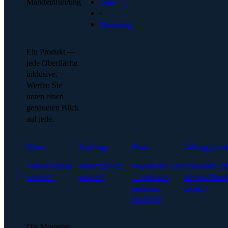
Markteinführung
Sales
·
Marketing
Ein Produkt —
jede Oberfläche
inklusive.
Werfen Sie
unten einen
genaueren Blick
auf jede.
Notes
Briefings
Plans
Talking point
Was ist gerade
Was muss ich
Was ist der Plan
Was sollte ich
passiert?
wissen?
— und was
diesem Meeti
gerät ins
sagen?
Stocken?
Die Momente,