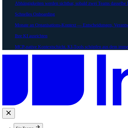
Abhängigkeiten werden sichtbar, sobald zwei Teams dasselbe 
Schnelles Onboarding
Monate an Organisations-Kontext — Entscheidungen, Verantw
Ihre KI ausrichten
MCP-native Kontextschicht. KI-Tools schöpfen aus dem immer