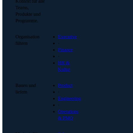
Kontext für alle
Teams,
Produkte und
Programme.
Organisation
Executive
führen
·
Finance
·
HR &
Kultur
Bauen und
Product
liefern
·
Engineering
·
Operations
& PMO