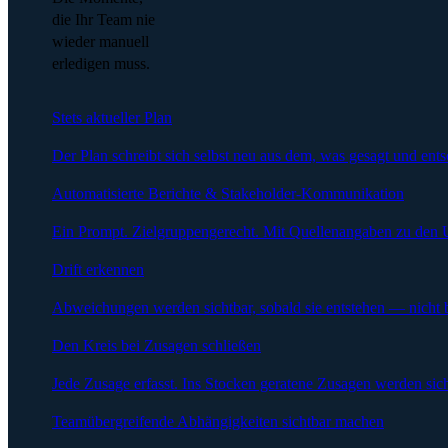
die Ihr Team nie
wieder manuell
erledigen muss.
Stets aktueller Plan
Der Plan schreibt sich selbst neu aus dem, was gesagt und ent
Automatisierte Berichte & Stakeholder-Kommunikation
Ein Prompt. Zielgruppengerecht. Mit Quellenangaben zu den 
Drift erkennen
Abweichungen werden sichtbar, sobald sie entstehen — nicht 
Den Kreis bei Zusagen schließen
Jede Zusage erfasst. Ins Stocken geratene Zusagen werden sich
Teamübergreifende Abhängigkeiten sichtbar machen