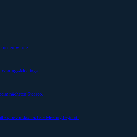
schieden wurde.
Ursprungs-Meetings.
beim nächsten Steerco.
tbar, bevor das nächste Meeting beginnt.