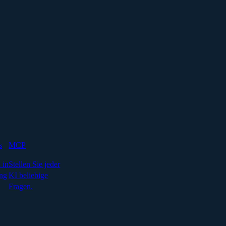
s
MCP
 in
Stellen Sie jeder
ng
KI beliebige
Fragen.