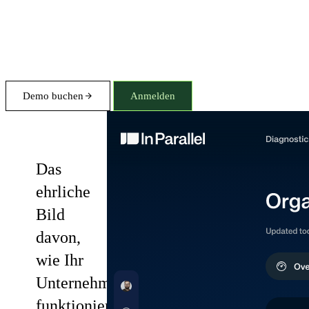
Demo buchen
Anmelden
Diagnostics
Das
ehrliche
Bild
davon,
wie Ihr
Unternehmen
funktioniert.